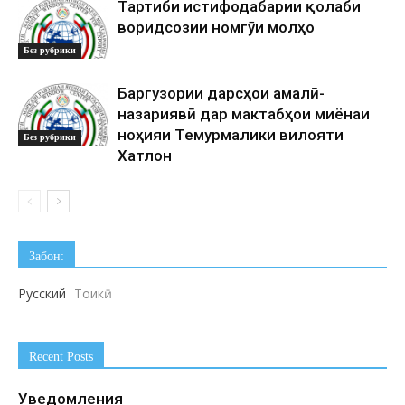
Тартиби истифодабарии қолаби
воридсозии номгӯи молҳо
Без рубрики
Баргузории дарсҳои амалӣ-
назариявӣ дар мактабҳои миёнаи
ноҳияи Темурмалики вилояти
Без рубрики
Хатлон
Забон:
Русский
Тоҷикӣ
Recent Posts
Уведомления