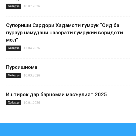
Хабарҳо
10.07.2026
Супориши Сардори Хадамоти гумрук “Оид ба
пурзӯр намудани назорати гумрукии воридоти
мол”
Хабарҳо
17.04.2026
Пурсишнома
Хабарҳо
10.03.2026
Иштирок дар барномаи масъулият 2025
Хабарҳо
10.01.2026