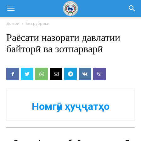
Домой
Без рубрики
Раёсати назорати давлатии
байторӣ ва зотпарварӣ
Номгӯи ҳуҷҷатҳо