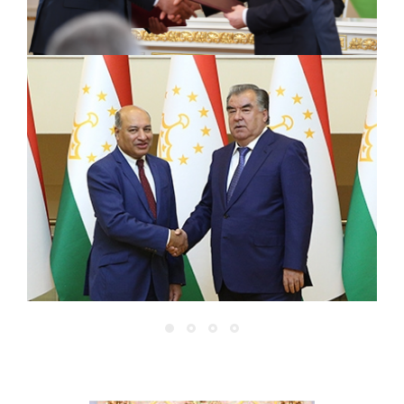
В
Рӯзи 12 феврали 2020 дар Хадамоти гумруки назди
вых
Ҳукумати Ҷумҳурии Тоҷикистон бо иштироки Муовини
якуми сардори Хадамоти гумруки назди Ҳукумати
вой
Ҷумҳурии Тоҷикистон генерал-майори хадамоти гумрук
ым
Турсунзода Азим Ҳайдар ва сардорони раёсатҳои
я»
Дастгоҳи марказии хадамоти гумрук бо намояндагони
воситаҳои ахбори оммаи ватанию хориҷӣ оид ба
ҷамъбасти натиҷаҳои фаъолияти мақомоти гумруки
Ҷумҳурии Тоҷикистон дар соли 2019 нишасти [...]
т
он
ции