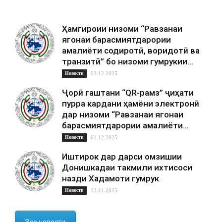
Ҳамгироии низоми “Равзанаи
ягонаи барасмиятдарории
амалиёти содиротӣ, воридотӣ ва
транзитӣ” бо низоми гумрукии…
Новости
03.12.2025
Ҷорӣ гаштани “QR-рамз” ҷиҳати
пурра кардани ҳамёни электронӣ
дар низоми “Равзанаи ягонаи
барасмиятдарории амалиёти…
Новости
01.12.2025
Иштирок дар дарси омӯзишии
Донишкадаи такмили ихтисоси
назди Хадамоти гумрук
Новости
13.11.2025