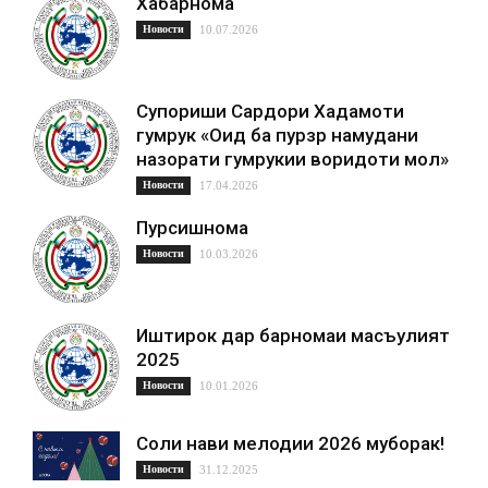
Хабарнома
Новости
10.07.2026
Супориши Сардори Хадамоти
гумрук «Оид ба пурзӯр намудани
назорати гумрукии воридоти мол»
Новости
17.04.2026
Пурсишнома
Новости
10.03.2026
Иштирок дар барномаи масъулият
2025
Новости
10.01.2026
Соли нави мелодии 2026 муборак!
Новости
31.12.2025