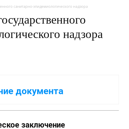
венного санитарно-эпидемиологического надзора
государственного
логического надзора
ние документа
еское заключение