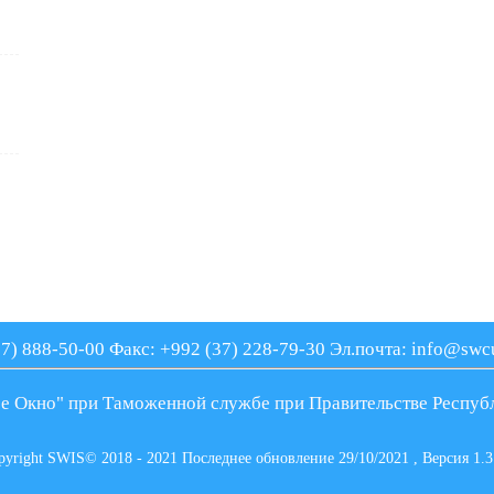
77) 888-50-00
Факс: +992 (37) 228-79-30
Эл.почта: info@swcu
е Окно" при Таможенной службе при Правительстве Респуб
pyright SWIS© 2018 - 2021 Последнее обновление 29/10/2021 , Версия 1.3