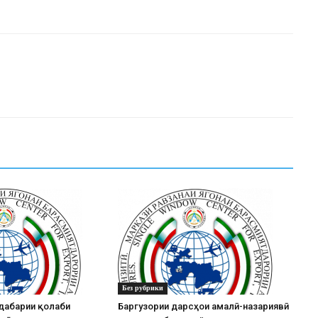
Без рубрики
дабарии қолаби
Баргузории дарсҳои амалӣ-назариявӣ