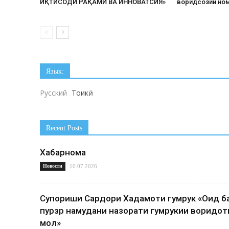
ИҚТИСОДИ РАҚАМӢ ВА ИННОВАТСИЯ»
воридсозии но
Язык:
Русский
Тоҷикӣ
Recent Posts
Хабарнома
Новости
10.07.2026
Супориши Сардори Хадамоти гумрук «Оид б
пурзӯр намудани назорати гумрукии воридот
мол»