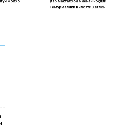
мгӯи молҳо
дар мактабҳои миёнаи ноҳияи
Темурмалики вилояти Хатлон
а
и