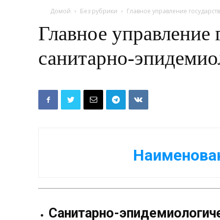
Домой
Без рубрики
Главное управление государст
Главное управление 
санитарно-эпидемио
Наименова
Санитарно-эпидемиологич