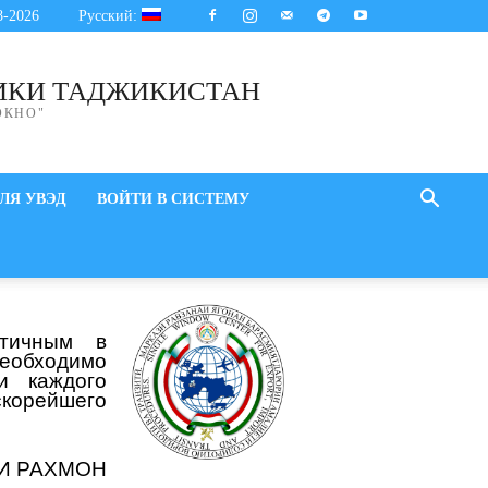
8-2026
Русский:
ИКИ ТАДЖИКИСТАН
ОКНО"
ЛЯ УВЭД
ВОЙТИ В СИСТЕМУ
стичным в
необходимо
и каждого
скорейшего
И РАХМОН