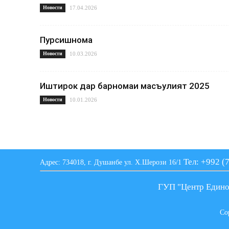
Новости
17.04.2026
Пурсишнома
Новости
10.03.2026
Иштирок дар барномаи масъулият 2025
Новости
10.01.2026
Тел: +992 (
Адрес: 734018, г. Душанбе ул. Х.Шерози 16/1
ГУП "Центр Едино
Co