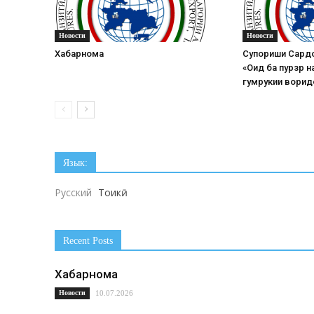
Новости
Новости
Хабарнома
Супориши Сардо
«Оид ба пурзӯр 
гумрукии ворид
Язык:
Русский
Тоҷикӣ
Recent Posts
Хабарнома
Новости
10.07.2026