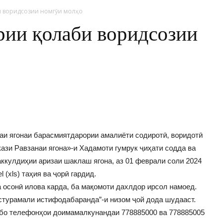
и воридсозии номгӯи молҳо
рии қолаби воридсозии
аи ягонаи барасмиятдарории амалиёти содиротӣ, воридотӣ
ази Равзанаи ягона»-и Хадамоти гумрук ҷиҳати содда ва
ккулдиҳии аризаи шаклаш ягона, аз 01 феврали соли 2024
 (xls) таҳия ва ҷорӣ гардид.
 осонӣ илова карда, ба мақомоти дахлдор ирсол намоед.
стурамали истифодабаранда”-и низом ҷой дода шудааст.
 бо телефонҳои доимамалкунандаи 778885000 ва 778885005