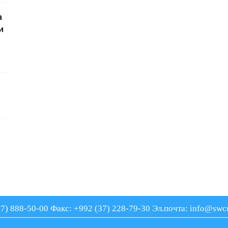
а
и
77) 888-50-00
Факс: +992 (37) 228-79-30
Эл.почта: info@swcu