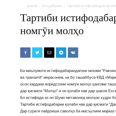
Домой
Без рубрики
Тартиби истифодабарии қолаб
Тартиби истифодаба
номгӯи молҳо
Ба маълумоти истифодабарандагони низоми “Равзан
ва транзитӣ” мерасонем, ки бо ташаббуси КВД «Марк
осон кардани воридсозии номгӯи молҳо ҳангоми таша
дар қисмати “Молҳо”-и он қолаби нав дар шакли Excel
Бо истифода аз он Шумо метавонед молҳои худро ба
Тартиби истифодабарии қолаби нав дар қисмати “Да
Дар сурати пайдоиши саволҳо ба масъулини марказ