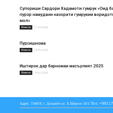
Супориши Сардори Хадамоти гумрук «Оид б
пурзӯр намудани назорати гумрукии воридот
мол»
Новости
17.04.2026
Пурсишнома
Новости
10.03.2026
Иштирок дар барномаи масъулият 2025
Новости
10.01.2026
Тел: +992 (
Адрес: 734018, г. Душанбе ул. Х.Шерози 16/1