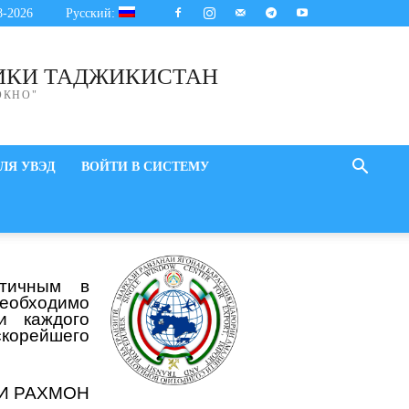
8-2026
Русский:
ИКИ ТАДЖИКИСТАН
ОКНО"
ЛЯ УВЭД
ВОЙТИ В СИСТЕМУ
стичным в
необходимо
и каждого
скорейшего
И РАХМОН