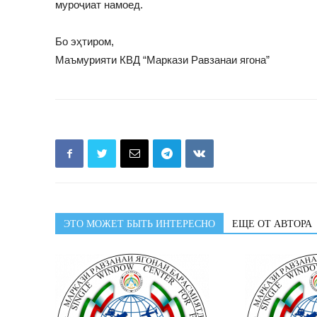
муроҷиат намоед.
Бо эҳтиром,
Маъмурияти КВД “Маркази Равзанаи ягона”
ЭТО МОЖЕТ БЫТЬ ИНТЕРЕСНО
ЕЩЕ ОТ АВТОРА