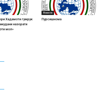
Новости
ри Хадамоти гумрук
Пурсишнома
намудани назорати
оти мол»