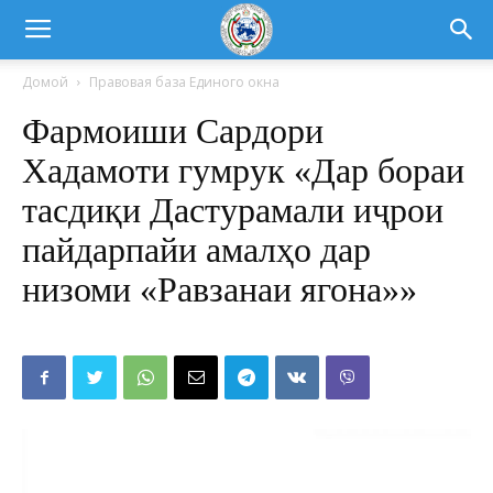
Домой
Правовая база Единого окна
Фармоиши Сардори
Хадамоти гумрук «Дар бораи
тасдиқи Дастурамали иҷрои
пайдарпайи амалҳо дар
низоми «Равзанаи ягона»»