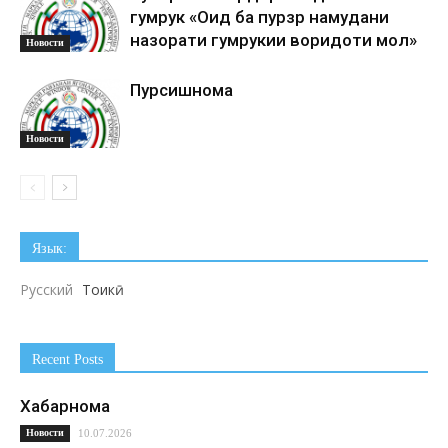
гумрук «Оид ба пурзӯр намудани
назорати гумрукии воридоти мол»
Новости
Пурсишнома
Новости
Язык:
Русский
Тоҷикӣ
Recent Posts
Хабарнома
Новости
10.07.2026