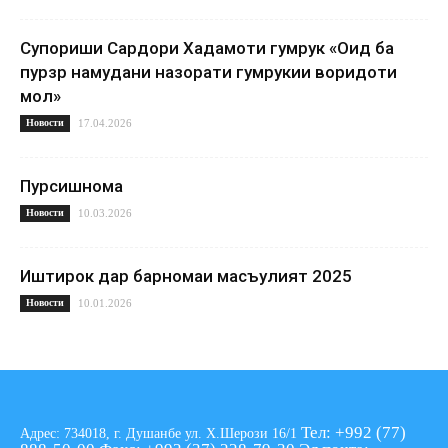
Супориши Сардори Хадамоти гумрук «Оид ба
пурзӯр намудани назорати гумрукии воридоти
мол»
Новости
17.04.2026
Пурсишнома
Новости
10.03.2026
Иштирок дар барномаи масъулият 2025
Новости
10.01.2026
Тел: +992 (77)
Адрес: 734018, г. Душанбе ул. Х.Шерози 16/1