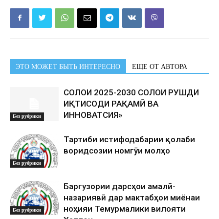
ЭТО МОЖЕТ БЫТЬ ИНТЕРЕСНО
ЕЩЕ ОТ АВТОРА
СОЛҲОИ 2025-2030 СОЛҲОИ РУШДИ
ИҚТИСОДИ РАҚАМӢ ВА
ИННОВАТСИЯ»
Без рубрики
Тартиби истифодабарии қолаби
воридсозии номгӯи молҳо
Без рубрики
Баргузории дарсҳои амалӣ-
назариявӣ дар мактабҳои миёнаи
ноҳияи Темурмалики вилояти
Без рубрики