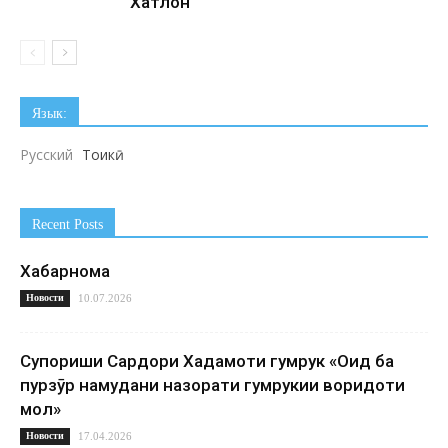
Хатлон
Язык:
Русский
Тоҷикӣ
Recent Posts
Хабарнома
Новости
10.07.2026
Супориши Сардори Хадамоти гумрук «Оид ба
пурзӯр намудани назорати гумрукии воридоти
мол»
Новости
17.04.2026