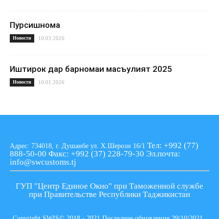
Пурсишнома
Новости
10.03.2026
Иштирок дар барномаи масъулият 2025
Новости
10.01.2026
Тел: +992 (77)
Адрес: 734018, г. Душанбе ул. Х.Шерози 16/1
888-50-00
Факс: +992 (37) 228-79-30
Эл.почта:
info@swcustoms.tj
ГУП "Центр Единое Окно" при Таможенной службе
при Правительстве Республики Таджикистан
Copyright SWIS© 2018 - 2021 Последнее обновление 29/10/2021 ,