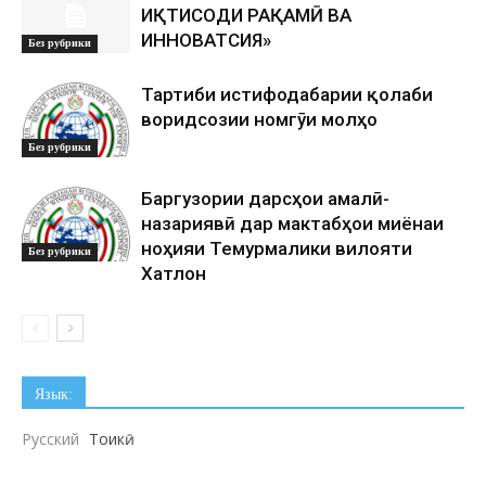
ИҚТИСОДИ РАҚАМӢ ВА
ИННОВАТСИЯ»
Без рубрики
Тартиби истифодабарии қолаби
воридсозии номгӯи молҳо
Без рубрики
Баргузории дарсҳои амалӣ-
назариявӣ дар мактабҳои миёнаи
ноҳияи Темурмалики вилояти
Без рубрики
Хатлон
Язык:
Русский
Тоҷикӣ