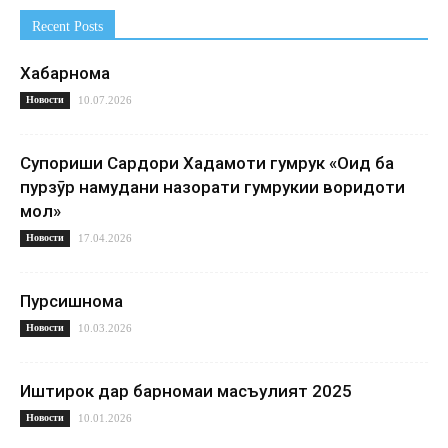
Recent Posts
Хабарнома
Новости
10.07.2026
Супориши Сардори Хадамоти гумрук «Оид ба
пурзӯр намудани назорати гумрукии воридоти
мол»
Новости
17.04.2026
Пурсишнома
Новости
10.03.2026
Иштирок дар барномаи масъулият 2025
Новости
10.01.2026