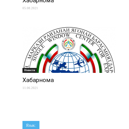
Хабарнома
05.08.2021
Новости
Хабарнома
11.06.2021
Язык: