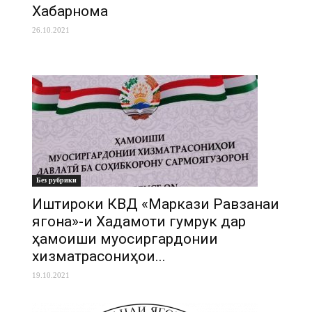
Хабарнома
26.10.2021
Без рубрики
Иштироки КВД «Маркази Равзанаи
ягона»-и Хадамоти гумрук дар
ҳамоиши муосиргардонии
хизматрасониҳои...
19.10.2021