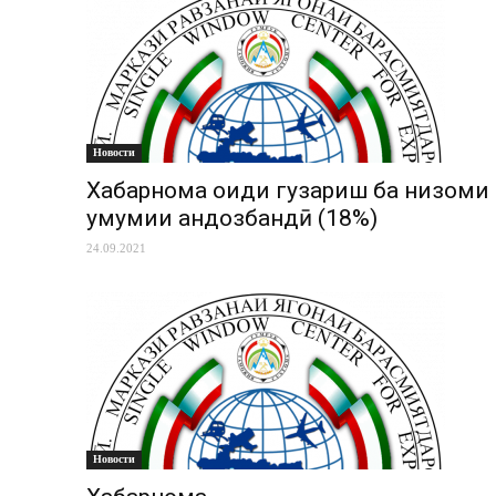
Новости
Хабарнома оиди гузариш ба низоми
умумии андозбандӣ (18%)
24.09.2021
Новости