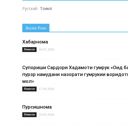
Русский
Тоҷикӣ
Recent Posts
Хабарнома
Новости
10.07.2026
Супориши Сардори Хадамоти гумрук «Оид б
пурзӯр намудани назорати гумрукии воридот
мол»
Новости
17.04.2026
Пурсишнома
Новости
10.03.2026