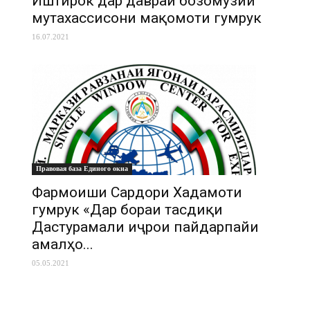
Иштирок дар давраи бозомӯзии
мутахассисони мақомоти гумрук
16.07.2021
Правовая база Единого окна
Фармоиши Сардори Хадамоти
гумрук «Дар бораи тасдиқи
Дастурамали иҷрои пайдарпайи
амалҳо...
05.05.2021