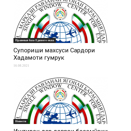
Правовая база Единого окна
Супориши махсуси Сардори
Хадамоти гумрук
16.08.2021
Новости