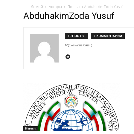
Домой
Авторы
Посты от AbduhakimZoda Yusuf
AbduhakimZoda Yusuf
10 ПОСТЫ
1 КОММЕНТАРИИ
http://swcustoms.tj
Новости