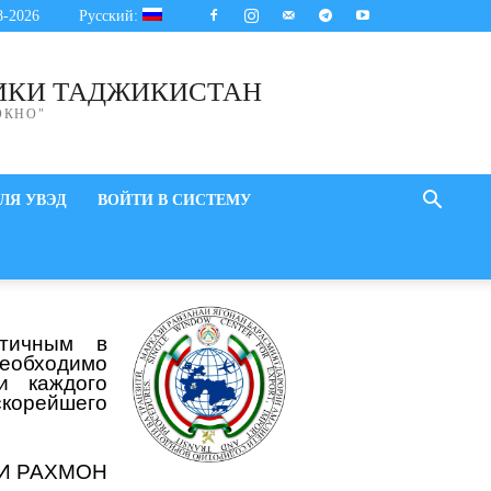
8-2026
Русский:
ИКИ ТАДЖИКИСТАН
ОКНО"
ЛЯ УВЭД
ВОЙТИ В СИСТЕМУ
стичным в
необходимо
и каждого
скорейшего
И РАХМОН