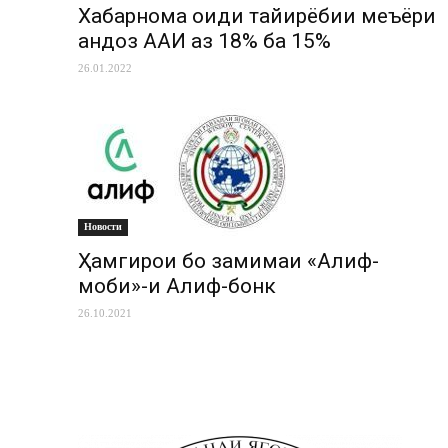
Хабарнома оиди тағйирёбии меъёри
андоз ААИ аз 18% ба 15%
26.01.2022
Новости
Ҳамгирои бо замимаи «Алиф-
моби»-и Алиф-бонк
26.10.2021