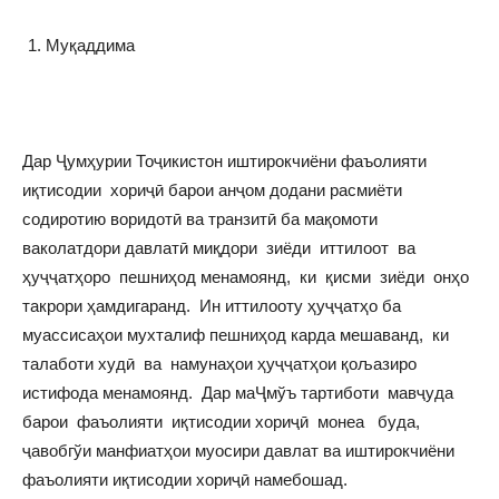
Муқаддима
Дар Ҷумҳурии Тоҷикистон иштирокчиёни фаъолияти
иқтисодии хориҷӣ барои анҷом додани расмиёти
содиротию воридотӣ ва транзитӣ ба мақомоти
ваколатдори давлатӣ миқдори зиёди иттилоот ва
ҳуҷҷатҳоро пешниҳод менамоянд, ки қисми зиёди онҳо
такрори ҳамдигаранд. Ин иттилооту ҳуҷҷатҳо ба
муассисаҳои мухталиф пешниҳод карда мешаванд, ки
талаботи худӣ ва намунаҳои ҳуҷҷатҳои қољазиро
истифода менамоянд. Дар маҶмўъ тартиботи мавҷуда
барои фаъолияти иқтисодии хориҷӣ монеа буда,
ҷавобгўи манфиатҳои муосири давлат ва иштирокчиёни
фаъолияти иқтисодии хориҷӣ намебошад.