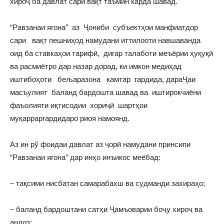
хироҷ ба давлат сари вақт таъмин карда шавад.
“Равзанаи ягона” аз Ҷониби субъектҳои манфиатдор
сари вақт пешниҳод намудани иттилооти навшаванда
оид ба ставкаҳои тарифӣ, дигар талаботи меъёрии ҳуқуқӣ
ва расмиётро дар назар дорад, ки имкон медиҳад
иштибоҳоти бељаразона камтар гардида, дараҶаи
масъулият баланд бардошта шавад ва иштирокчиёни
фаъолияти иқтисодии хориҷӣ шартҳои
муқарраргардидаро риоя намоянд.
Аз ин рў фоидаи давлат аз ҷорӣ намудани принсипи
“Равзанаи ягона” дар инҳо инъикос меёбад:
– тақсими нисбатан самарабахш ва судманди захираҳо;
– баланд бардоштани сатҳи Ҷамъоварии боҷу хироҷ ва
андоз;