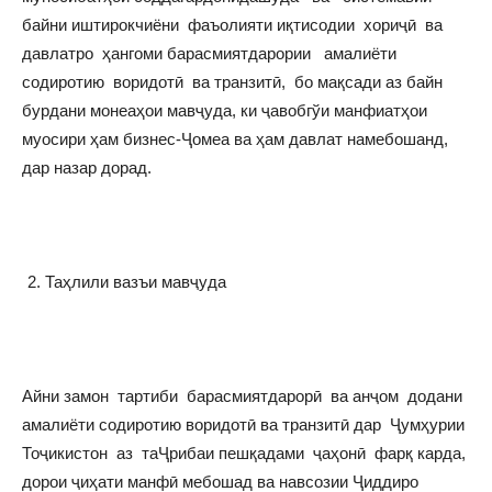
байни иштирокчиёни фаъолияти иқтисодии хориҷӣ ва
давлатро ҳангоми барасмиятдарории амалиёти
содиротию воридотӣ ва транзитӣ, бо мақсади аз байн
бурдани монеаҳои мавҷуда, ки ҷавобгўи манфиатҳои
муосири ҳам бизнес-Ҷомеа ва ҳам давлат намебошанд,
дар назар дорад.
Таҳлили вазъи мавҷуда
Айни замон тартиби барасмиятдарорӣ ва анҷом додани
амалиёти содиротию воридотӣ ва транзитӣ дар Ҷумҳурии
Тоҷикистон аз таҶрибаи пешқадами ҷаҳонӣ фарқ карда,
дорои ҷиҳати манфӣ мебошад ва навсозии Ҷиддиро