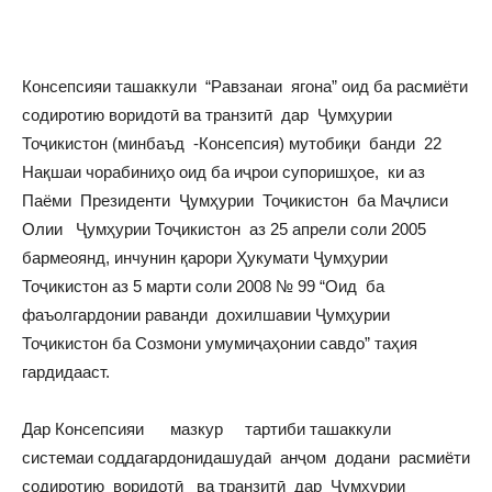
Консепсияи ташаккули “Равзанаи ягона” оид ба расмиёти
содиротию воридотӣ ва транзитӣ дар Ҷумҳурии
Тоҷикистон (минбаъд -Консепсия) мутобиқи банди 22
Нақшаи чорабиниҳо оид ба иҷрои супоришҳое, ки аз
Паёми Президенти Ҷумҳурии Тоҷикистон ба Маҷлиси
Олии Ҷумҳурии Тоҷикистон аз 25 апрели соли 2005
бармеоянд, инчунин қарори Ҳукумати Ҷумҳурии
Тоҷикистон аз 5 марти соли 2008 № 99 “Оид ба
фаъолгардонии раванди дохилшавии Ҷумҳурии
Тоҷикистон ба Созмони умумиҷаҳонии савдо” таҳия
гардидааст.
Дар Консепсияи мазкур тартиби ташаккули
системаи соддагардонидашудаӣ анҷом додани расмиёти
содиротию воридотӣ ва транзитӣ дар Ҷумҳурии