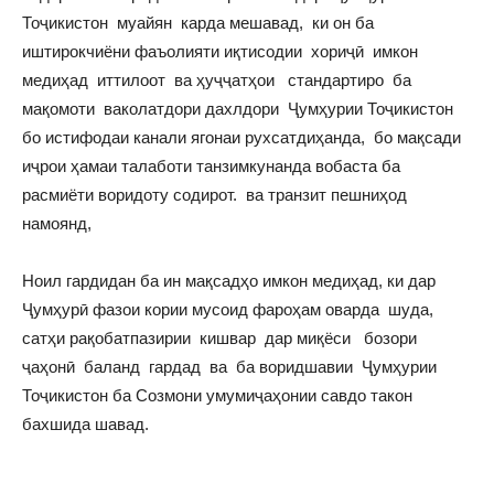
Тоҷикистон муайян карда мешавад, ки он ба
иштирокчиёни фаъолияти иқтисодии хориҷӣ имкон
медиҳад иттилоот ва ҳуҷҷатҳои стандартиро ба
мақомоти ваколатдори дахлдори Ҷумҳурии Тоҷикистон
бо истифодаи канали ягонаи рухсатдиҳанда, бо мақсади
иҷрои ҳамаи талаботи танзимкунанда вобаста ба
расмиёти воридоту содирот. ва транзит пешниҳод
намоянд,
Ноил гардидан ба ин мақсадҳо имкон медиҳад, ки дар
Ҷумҳурӣ фазои кории мусоид фароҳам оварда шуда,
сатҳи рақобатпазирии кишвар дар миқёси бозори
ҷаҳонӣ баланд гардад ва ба воридшавии Ҷумҳурии
Тоҷикистон ба Созмони умумиҷаҳонии савдо такон
бахшида шавад.