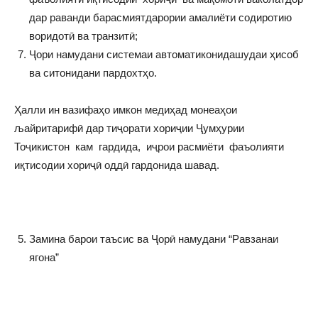
дар раванди барасмиятдарории амалиёти содиротию
воридотӣ ва транзитӣ;
Ҷори намудани системаи автоматиконидашудаи ҳисоб
ва ситонидани пардохтҳо.
Ҳалли ин вазифаҳо имкон медиҳад монеаҳои
љайритарифӣ дар тиҷорати хориҷии Ҷумҳурии
Тоҷикистон кам гардида, иҷрои расмиёти фаъолияти
иқтисодии хориҷӣ оддӣ гардонида шавад.
Замина барои таъсис ва Ҷорӣ намудани “Равзанаи
ягона”