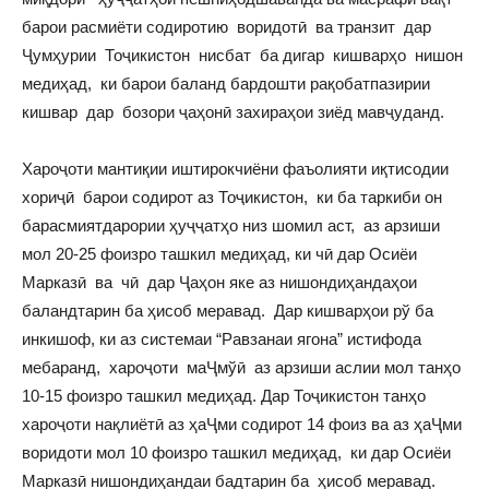
барои расмиёти содиротию воридотӣ ва транзит дар
Ҷумҳурии Тоҷикистон нисбат ба дигар кишварҳо нишон
медиҳад, ки барои баланд бардошти рақобатпазирии
кишвар дар бозори ҷаҳонӣ захираҳои зиёд мавҷуданд.
Хароҷоти мантиқии иштирокчиёни фаъолияти иқтисодии
хориҷӣ барои содирот аз Тоҷикистон, ки ба таркиби он
барасмиятдарории ҳуҷҷатҳо низ шомил аст, аз арзиши
мол 20-25 фоизро ташкил медиҳад, ки чӣ дар Осиёи
Марказӣ ва чӣ дар Ҷаҳон яке аз нишондиҳандаҳои
баландтарин ба ҳисоб меравад. Дар кишварҳои рў ба
инкишоф, ки аз системаи “Равзанаи ягона” истифода
мебаранд, хароҷоти маҶмўӣ аз арзиши аслии мол танҳо
10-15 фоизро ташкил медиҳад. Дар Тоҷикистон танҳо
хароҷоти нақлиётӣ аз ҳаҶми содирот 14 фоиз ва аз ҳаҶми
воридоти мол 10 фоизро ташкил медиҳад, ки дар Осиёи
Марказӣ нишондиҳандаи бадтарин ба ҳисоб меравад.