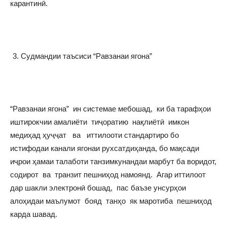
карантинӣ.
Судмандии таъсиси “Равзанаи ягона”
“Равзанаи ягона” ин системае мебошад, ки ба тарафҳои
иштирокчии амалиёти тиҷоратию нақлиётӣ имкон
медиҳад ҳуҷҷат ва иттилооти стандартиро бо
истифодаи канали ягонаи рухсатдиҳанда, бо мақсади
иҷрои ҳамаи талаботи танзимкунандаи марбут ба воридот,
содирот ва транзит пешниҳод намоянд. Агар иттилоот
дар шакли электронӣ бошад, пас баъзе унсурҳои
алоҳидаи маълумот бояд танҳо як маротиба пешниҳод
карда шавад.