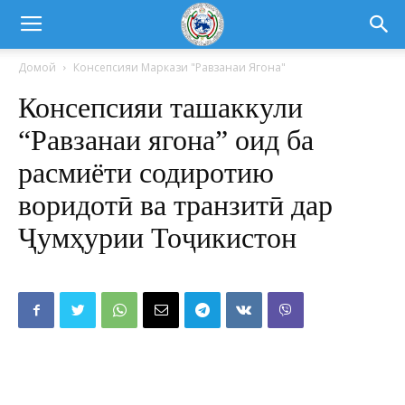
Домой
Консепсияи Маркази "Равзанаи Ягона"
Консепсияи ташаккули
“Равзанаи ягона” оид ба
расмиёти содиротию
воридотӣ ва транзитӣ дар
Ҷумҳурии Тоҷикистон