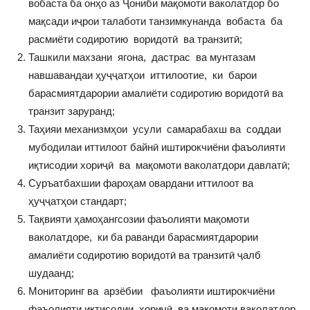
вобаста ба онҳо аз Ҷониби мақомоти ваколатдор бо
мақсади иҷрои талаботи танзимкунанда вобаста ба
расмиёти содиротию воридотӣ ва транзитӣ;
Ташкили махзани ягона, дастрас ва мунтазам
навшавандаи ҳуҷҷатҳои иттилоотие, ки барои
барасмиятдарории амалиёти содиротию воридотӣ ва
транзит заруранд;
Таҳияи механизмҳои усули самарабахш ва соддаи
мубодилаи иттилоот байнӣ иштирокчиёни фаъолияти
иқтисодии хориҷӣ ва мақомоти ваколатдори давлатӣ;
Суръатбахшии фароҳам овардани иттилоот ва
ҳуҷҷатҳои стандарт;
Тақвияти ҳамоҳангсозии фаъолияти мақомоти
ваколатдоре, ки ба раванди барасмиятдарории
амалиёти содиротию воридотӣ ва транзитӣ ҷалб
шудаанд;
Мониторинг ва арзёбии фаъолияти иштирокчиёни
фаъолияти иқтисодии хориҷӣ ва мақомоти ваколатдор