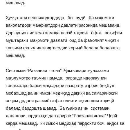
мешавад.
Ҳуҷҷатҳои пешниҳодгардида бо зудӣ ба мақомоти
ваколатдори манфиатдори давлатӣ расонида мешаванд.
Дар чунин система ҳамоҳангсозӣ тақвият ёфта, воқифии
муштараки мақомоти давлатӣ оид ба фаъолият ҷиҳати
танзими фаъолияти иқтисодии хориҷӣ баланд бардошта
мешавад.
Системаи “Равзанаи ягона” Ҷамъовари муназзами
маълумотро таъмин намуда, раванди идоракунии
таваккалро барои мақсадҳои назорату иҷроия беҳбуд
мебахшад ва ин имкон медиҳад дақиқӣ ва самаранокии
анҷом додани расмиёти фаъолияти иқтисодии хориҷӣ
баланд бардошта шавад. Ба љайр аз ин системаи
дахлдори пардохтҳо дар доираи “Равзанаи ягона” Ҷорӣ
карда мешавад, ки имкон медиҳад пардохти боҷ, андоз ва