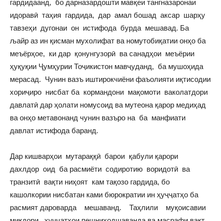
гардидаанд, бо дарназардошти мавқеи тангназаронаи
идоравӣ таҳия гардида, дар амал бошад аксар шарҳу
тавзеҳи дугонаи он истифода бурда мешавад. Ба
љайр аз ин қисман мухолифат ва номутобиқатии онҳо ба
меъёрҳое, ки дар қонунгузорӣ ва санадҳои меъёрии
ҳуқуқии Ҷумҳурии Тоҷикистон мавҷуданд, ба мушоҳида
мерасад. Чунин вазъ иштирокчиёни фаъолияти иқтисодии
хориҷиро нисбат ба кормандони мақомоти ваколатдори
давлатӣ дар ҳолати номусоид ва мутеона қарор медиҳад
ва онҳо метавонанд чунин вазъро на ба манфиати
давлат истифода баранд.
Дар кишварҳои мутараққӣ барои қабули қарори
дахлдор оид ба расмиёти содиротию воридотӣ ва
транзитӣ вақти ниҳоят кам тақозо гардида, бо
кашолкории нисбатан ками бюрократии ин ҳуҷҷатҳо ба
расмият дароварда мешаванд. Таҳлили муқоисавии
миқдори ҳуҷҷатҳои пешниҳодшаванда ва масрафи вақт