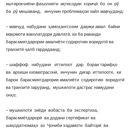
иштирокчиёни фаъолияти иқтисодии хориҷӣ бо он рў
ба рў мешаванд, инчунин проблемаҳои зайл мавҷуданд:
– мавҷуд набудани ҳамоҳангсозии дақиқи амал байни
мақомоти ваколатдори давлатӣ, ки ба раванди
барасмиятдарории амалиёти содиротию воридотӣ ва
транзитӣ ҷалб гардидаанд;
– шаффоф набудани иттилоот дар бораи тарифҳо
ва арзиши хизматрасонӣ, инчунин дигар иттилооте, ки
барои барасмиятдарории амалиёти содиротию воридотӣ
ва транзитӣ заруранд, мушкилоти дастрас намудани
онҳо;
– мушкилоти зиёди вобаста ба экспертиза,
барасмиётдарорӣ ва додани сертификат ва
шаҳодатномаҳо аз Ҷониби хадамоти байторӣ ва