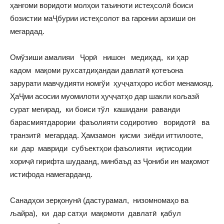
ҳангоми воридоти молҳои таъиноти истеҳсолӣ боиси
бозистии маҶбурии истеҳсолот ва гаронии арзиши он
мегардад.
Омўзиши амалияи Ҷорӣ нишон медиҳад, ки ҳар
кадом мақоми рухсатдиҳандаи давлатӣ қотеъона
зарурати мавҷудияти номгўи ҳуҷҷатҳоро исбот менамояд.
ҲаҶми асосии муомилоти ҳуҷҷатҳо дар шакли кољазй
сурат мегирад, ки боиси тўл кашидани раванди
барасмиятдарории фаъолияти содиротию воридотӣ ва
транзитӣ мегардад. Ҳамзамон қисми зиёди иттилооте,
ки дар мавриди субъектҳои фаъолияти иқтисодии
хориҷӣ гирифта шудаанд, минбаъд аз Ҷониби ин мақомот
истифода намегарданд.
Санадҳои зерқонунӣ (дастурамал, низомномаҳо ва
љайра), ки дар сатҳи мақомоти давлатӣ қабул