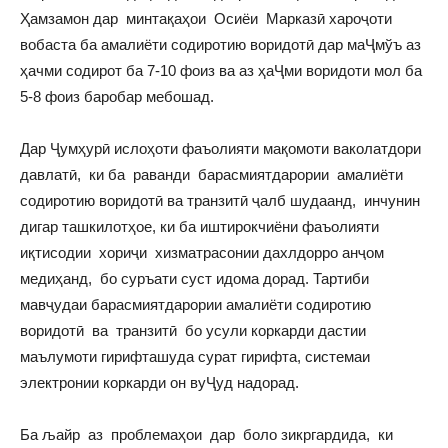
Ҳамзамон дар минтақаҳои Осиёи Марказӣ хароҷоти
вобаста ба амалиёти содиротию воридотӣ дар маҶмўъ аз
ҳачми содирот ба 7-10 фоиз ва аз ҳаҶми воридоти мол ба
5-8 фоиз баробар мебошад.
Дар Ҷумҳурӣ ислоҳоти фаъолияти мақомоти ваколатдори
давлатӣ, ки ба раванди барасмиятдарории амалиёти
содиротию воридотӣ ва транзитӣ ҷалб шудаанд, инчунин
дигар ташкилотҳое, ки ба иштирокчиёни фаъолияти
иқтисодии хориҷи хизматрасонии дахлдорро анҷом
медиҳанд, бо суръати суст идома дорад. Тартиби
мавҷудаи барасмиятдарории амалиёти содиротию
воридотӣ ва транзитӣ бо усули коркарди дастии
маълумоти гирифташуда сурат гирифта, системаи
электронии коркарди он вуҶуд надорад.
Ба љайр аз проблемаҳои дар боло зикргардида, ки