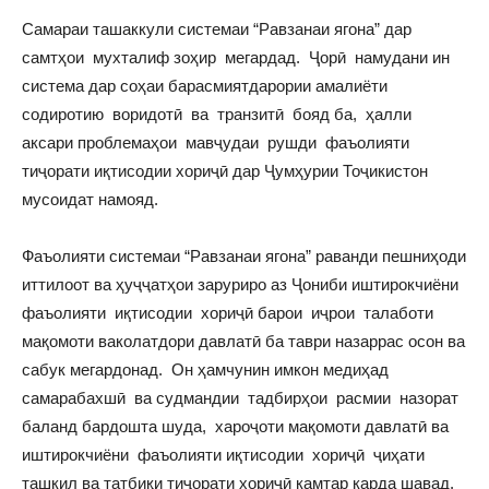
Самараи ташаккули системаи “Равзанаи ягона” дар
самтҳои мухталиф зоҳир мегардад. Ҷорӣ намудани ин
система дар соҳаи барасмиятдарории амалиёти
содиротию воридотӣ ва транзитӣ бояд ба, ҳалли
аксари проблемаҳои мавҷудаи рушди фаъолияти
тиҷорати иқтисодии хориҷӣ дар Ҷумҳурии Тоҷикистон
мусоидат намояд.
Фаъолияти системаи “Равзанаи ягона” раванди пешниҳоди
иттилоот ва ҳуҷҷатҳои заруриро аз Ҷониби иштирокчиёни
фаъолияти иқтисодии хориҷӣ барои иҷрои талаботи
мақомоти ваколатдори давлатӣ ба таври назаррас осон ва
сабук мегардонад. Он ҳамчунин имкон медиҳад
самарабахшӣ ва судмандии тадбирҳои расмии назорат
баланд бардошта шуда, хароҷоти мақомоти давлатӣ ва
иштирокчиёни фаъолияти иқтисодии хориҷӣ ҷиҳати
ташкил ва татбиқи тиҷорати хориҷӣ камтар карда шавад.