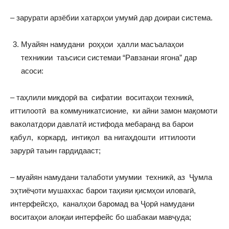
– зарурати арзёбии хатарҳои умумӣ дар доираи система.
Муайян намудани роҳҳои ҳалли масъалаҳои
техникии таъсиси системаи “Равзанаи ягона” дар
асоси:
– таҳлили миқдорӣ ва сифатии воситаҳои техникӣ,
иттилоотӣ ва коммуникатсионие, ки айни замон мақомоти
ваколатдори давлатӣ истифода мебаранд ва барои
қабул, коркард, интиқол ва нигаҳдошти иттилооти
зарурӣ таъин гардидааст;
– муайян намудани талаботи умумии техникӣ, аз Ҷумла
эҳтиёҷоти мушаххас барои таҳияи қисмҳои иловагӣ,
интерфейсҳо, каналҳои баромад ва Ҷорӣ намудани
воситаҳои алоқаи интерфейс бо шабакаи мавҷуда;