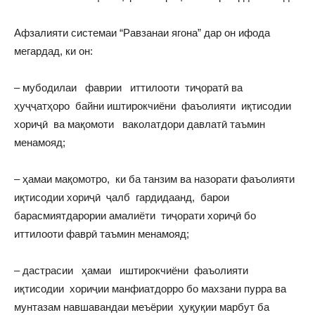
Афзалияти системаи “Равзанаи ягона” дар он ифода
мегардад, ки он:
– мубодилаи фаврии иттилооти тиҷоратӣ ва
ҳуҷҷатҳоро байни иштирокчиёни фаъолияти иқтисодии
хориҷӣ ва мақомоти ваколатдори давлатӣ таъмин
менамояд;
– ҳамаи мақомотро, ки ба танзим ва назорати фаъолияти
иқтисодии хориҷӣ ҷалб гардидаанд, барои
барасмиятдарории амалиёти тиҷорати хориҷӣ бо
иттилооти фаврӣ таъмин менамояд;
– дастрасии ҳамаи иштирокчиёни фаъолияти
иқтисодии хориҷии манфиатдорро бо махзани пурра ва
мунтазам навшавандаи меъёрии ҳуқуқии марбут ба