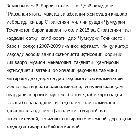
Заминаи асосӣ барои таъсис ва Ҷорӣ намудани
“Равзанаи ягона” мақсад ва афзалиятҳои рушди кишвар
мебошад, ки дар Стратегияи миллии рушди Ҷумҳурии
Тоҷикистон барои давраи то соли 2015 ва Стратегияи паст
кардани сатҳи камбизоатӣ дар Ҷумҳурии Тоҷикистон
барои солҳои 2007-2009 инъикос ёфтааст. Ин ҳуҷҷатҳо
мақсади асосии зайли фаъолияти иқтисодии хориҷии
кишварро муайян менамоянд: тақвияти ҳамгироии
иқтисодиёти ватанӣ бо хоҷагии ҷаҳонӣ ва таъмини
иштироки дахлдори он дар тақсимоти байналмилалии
меҳнат ва тиҷоратӣ байналмилалӣ, инчунин фароҳам
овардани шароити мусоид барои ҷалби корхонаҳои
ватанӣ ба равандҳои истеҳсолии байналмилалӣ,
ҳавасмандгардонии фаъолияти содиротӣ ва
инвеститсионӣ, таъмини иштироки системавӣ дар таҳияи
қоидаҳои тиҷорати байналмилалӣ.