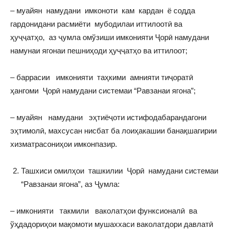
– муайян намудани имконоти кам кардан ё содда
гардонидани расмиёти мубодилаи иттилоотӣ ва
ҳуҷҷатҳо, аз ҷумла омўзиши имконияти Ҷорӣ намудани
намунаи ягонаи пешниҳоди ҳуҷҷатҳо ва иттилоот;
– баррасии имконияти таҳкими амнияти тиҷоратӣ
ҳангоми Ҷорӣ намудани системаи “Равзанаи ягона”;
– муайян намудани эҳтиёҷоти истифодабарандагони
эҳтимолӣ, махсусан нисбат ба лоиҳакашии банақшагирии
хизматрасониҳои имконпазир.
Ташхиси омилҳои ташкилии Ҷорӣ намудани системаи
“Равзанаи ягона”, аз Ҷумла:
– имконияти такмили ваколатҳои функсионалӣ ва
ўҳдадориҳои мақомоти мушаххаси ваколатдори давлатӣ