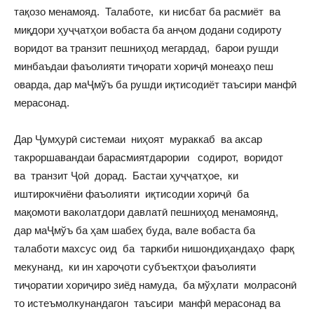
тақозо менамояд. Талаботе, ки нисбат ба расмиёт ва
миқдори ҳуҷҷатҳои вобаста ба анҷом додани содироту
воридот ва транзит пешниҳод мегардад, барои рушди
минбаъдаи фаъолияти тиҷорати хориҷӣ монеаҳо пеш
оварда, дар маҶмўъ ба рушди иқтисодиёт таъсири манфӣ
мерасонад.
Дар Ҷумҳурӣ системаи ниҳоят мураккаб ва аксар
такроршавандаи барасмиятдарории содирот, воридот
ва транзит Ҷоӣ дорад. Бастаи ҳуҷҷатҳое, ки
иштирокчиёни фаъолияти иқтисодии хориҷӣ ба
мақомоти ваколатдори давлатӣ пешниҳод менамоянд,
дар маҶмўъ ба ҳам шабеҳ буда, вале вобаста ба
талаботи махсус оид ба таркиби нишондиҳандаҳо фарқ
мекунанд, ки ин хароҷоти субъектҳои фаъолияти
тиҷоратии хориҷиро зиёд намуда, ба мўҳлати молрасонӣ
то истеъмолкунандагон таъсири манфӣ мерасонад ва