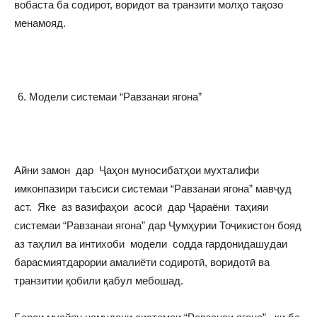
вобаста ба содирот, воридот ва транзити молҳо тақозо
менамояд.
Модели системаи “Равзанаи ягона”
Айни замон дар Ҷаҳон муносибатҳои мухталифи
имконпазири таъсиси системаи “Равзанаи ягона” мавҷуд
аст. Яке аз вазифаҳои асосӣ дар Ҷараёни таҳияи
системаи “Равзанаи ягона” дар Ҷумҳурии Тоҷикистон бояд
аз таҳлил ва интихоби модели содда гардонидашудаи
барасмиятдарории амалиёти содиротӣ, воридотӣ ва
транзитии қобили қабул мебошад.