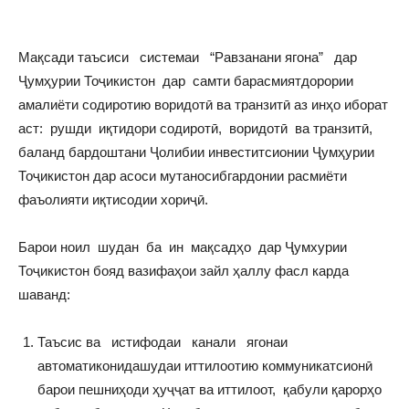
Мақсади таъсиси системаи “Равзанани ягона” дар
Ҷумҳурии Тоҷикистон дар самти барасмиятдорории
амалиёти содиротию воридотӣ ва транзитӣ аз инҳо иборат
аст: рушди иқтидори содиротӣ, воридотӣ ва транзитӣ,
баланд бардоштани Ҷолибии инвеститсионии Ҷумҳурии
Тоҷикистон дар асоси мутаносибгардонии расмиёти
фаъолияти иқтисодии хориҷӣ.
Барои ноил шудан ба ин мақсадҳо дар Ҷумхурии
Тоҷикистон бояд вазифаҳои зайл ҳаллу фасл карда
шаванд:
Таъсис ва истифодаи канали ягонаи
автоматиконидашудаи иттилоотию коммуникатсионӣ
барои пешниҳоди ҳуҷҷат ва иттилоот, қабули қарорҳо