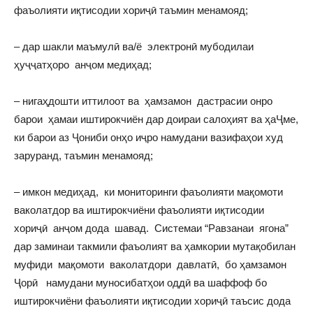
фаъолияти иқтисодии хориҷӣ таъмин менамояд;
– дар шакли маъмулӣ ва/ё электронӣ мубодилаи
ҳуҷҷатҳоро анҷом медиҳад;
– нигаҳдошти иттилоот ва ҳамзамон дастрасии онро
барои ҳамаи иштирокчиён дар доираи салоҳият ва ҳаҶме,
ки барои аз Ҷониби онҳо иҷро намудани вазифаҳои худ
заруранд, таъмин менамояд;
– имкон медиҳад, ки мониторинги фаъолияти мақомоти
ваколатдор ва иштирокчиёни фаъолияти иқтисодии
хориҷӣ анҷом дода шавад. Системаи “Равзанаи ягона”
дар заминаи такмили фаъолият ва ҳамкории мутақобилан
муфиди мақомоти ваколатдори давлатӣ, бо ҳамзамон
Ҷорӣ намудани муносибатҳои оддӣ ва шаффоф бо
иштирокчиёни фаъолияти иқтисодии хориҷӣ таъсис дода