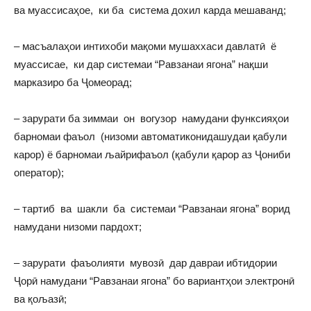
ва муассисаҳое, ки ба система дохил карда мешаванд;
– масъалаҳои интихоби мақоми мушаххаси давлатӣ ё
муассисае, ки дар системаи “Равзанаи ягона” нақши
марказиро ба Ҷомеорад;
– зарурати ба зиммаи он вогузор намудани функсияҳои
барномаи фаъол (низоми автоматиконидашудаи қабули
карор) ё барномаи љайрифаъол (қабули қарор аз Ҷониби
оператор);
– тартиб ва шакли ба системаи “Равзанаи ягона” ворид
намудани низоми пардохт;
– зарурати фаъолияти мувозӣ дар давраи ибтидории
Ҷорӣ намудани “Равзанаи ягона” бо вариантҳои электронӣ
ва қољазӣ;