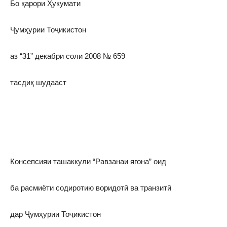
Бо қарори Ҳукумати
Ҷумҳурии Тоҷикистон
аз “31” декабри соли 2008 № 659
тасдиқ шудааст
Консепсияи ташаккули “Равзанаи ягона” оид
ба расмиёти содиротию воридотӣ ва транзитӣ
дар Ҷумҳурии Тоҷикистон