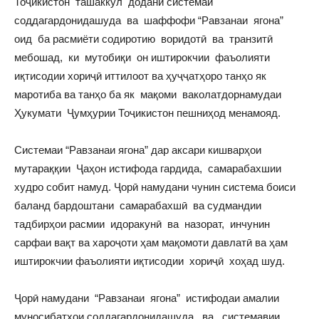
Тоҷикистон ташаккул додани системаи
соддагардонидашуда ва шаффофи “Равзанаи ягона”
оид ба расмиёти содиротию воридотӣ ва транзитӣ
мебошад, ки мутобиқи он иштирокчии фаъолияти
иқтисодии хориҷӣ иттилоот ва ҳуҷҷатҳоро танҳо як
маротиба ва танҳо ба як мақоми ваколатдорнамудаи
Ҳукумати Ҷумҳурии Тоҷикистон пешниҳод менамояд.
Системаи “Равзанаи ягона” дар аксари кишварҳои
мутараққии Ҷаҳон истифода гардида, самарабахшии
худро собит намуд. Ҷорӣ намудани чунин система боиси
баланд бардоштани самарабахшӣ ва судмандии
тадбирҳои расмии идоракунӣ ва назорат, инчунин
сарфаи вақт ва хароҷоти ҳам мақомоти давлатӣ ва ҳам
иштирокчии фаъолияти иқтисодии хориҷӣ хоҳад шуд.
Ҷорӣ намудани “Равзанаи ягона” истифодаи амалии
муносибатҳои соддагардонидашуда ва системавии