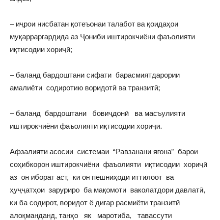
– иҷрои нисбатан қотеъонаи талабот ва қоидаҳои
муқарраргардида аз Ҷониби иштирокчиёни фаъолияти
иқтисодии хориҷӣ;
– баланд бардоштани сифати барасмиятдарории
амалиёти содиротию воридотӣ ва транзитӣ;
– баланд бардоштани бовиҷдонӣ ва масъулияти
иштирокчиёни фаъолияти иқтисодии хориҷӣ.
Афзалияти асосии системаи “Равзанани ягона” барои
соҳибкорон иштирокчиёни фаъолияти иқтисодии хориҷӣ
аз он иборат аст, ки он пешниҳоди иттилоот ва
ҳуҷҷатҳои заруриро ба мақомоти ваколатдори давлатӣ,
ки ба содирот, воридот ё дигар расмиёти транзитӣ
алоқманданд, танҳо як маротиба, тавассути