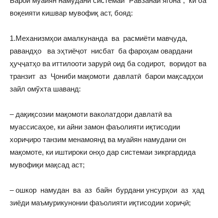
Барои муайян намудани системаи “Равзанаи ягона”, ки ба
воқеияти кишвар мувофиқ аст, бояд:
1.Механизмҳои амалкунанда ва расмиёти мавҷуда,
равандҳо ва эҳтиёҷот нисбат ба фароҳам овардани
ҳуҷҷатҳо ва иттилооти зарурӣ оид ба содирот, воридот ва
транзит аз Ҷониби мақомоти давлатӣ барои мақсадҳои
зайл омўхта шаванд:
– дақиқсозии мақомоти ваколатдори давлатӣ ва
муассисаҳое, ки айни замон фаъолияти иқтисодии
хориҷиро танзим менамоянд ва муайян намудани он
мақомоте, ки иштироки онҳо дар системаи зикргардида
мувофиқи мақсад аст;
– ошкор намудан ва аз байн бурдани унсурҳои аз ҳад
зиёди маъмурикунонии фаъолияти иқтисодии хориҷӣ;