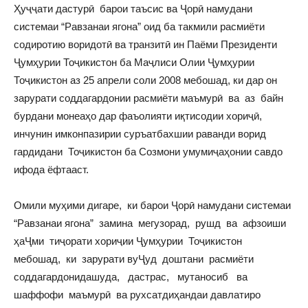
Ҳуҷҷати дастурӣ барои таъсис ва Ҷорӣ намудани
системаи “Равзанаи ягона” оид ба такмили расмиёти
содиротию воридотӣ ва транзитӣ ин Паёми Президенти
Ҷумҳурии Тоҷикистон ба Маҷлиси Олии Ҷумҳурии
Тоҷикистон аз 25 апрели соли 2008 мебошад, ки дар он
зарурати соддагардонии расмиёти маъмурӣ ва аз байн
бурдани монеаҳо дар фаъолияти иқтисодии хориҷӣ,
инчунин имконпазирии суръатбахшии раванди ворид
гардидани Тоҷикистон ба Созмони умумиҷаҳонии савдо
ифода ёфтааст.
Омили муҳими дигаре, ки барои Ҷорӣ намудани системаи
“Равзанаи ягона” замина мегузорад, рушд ва афзоиши
ҳаҶми тиҷорати хориҷии Ҷумҳурии Тоҷикистон
мебошад, ки зарурати вуҶуд доштани расмиёти
соддагардонидашуда, дастрас, мутаносиб ва
шаффофи маъмурӣ ва рухсатдиҳандаи давлатиро