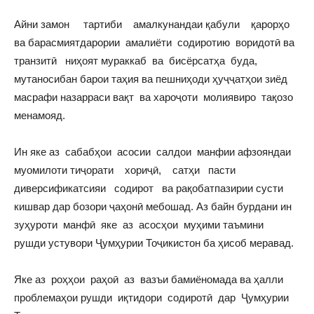
Айни замон тартиби амалкунандаи қабули қарорҳо
ва барасмиятдарории амалиёти содиротию воридотӣ ва
транзитӣ ниҳоят мураккаб ва бисёрсатҳа буда,
мутаносибан барои таҳия ва пешниҳоди ҳуҷҷатҳои зиёд
масрафи назарраси вақт ва хароҷоти молиявиро тақозо
менамояд.
Ин яке аз сабабҳои асосии салдои манфии афзояндаи
муомилоти тиҷорати хориҷӣ, сатҳи пасти
диверсификатсияи содирот ва рақобатпазирии сусти
кишвар дар бозори ҷаҳонӣ мебошад. Аз байн бурдани ин
зуҳуроти манфӣ яке аз асосҳои муҳими таъмини
рушди устувори Ҷумҳурии Тоҷикистон ба ҳисоб меравад.
Яке аз роҳҳои раҳоӣ аз вазъи бамиёномада ва ҳалли
проблемаҳои рушди иқтидори содиротӣ дар Ҷумҳурии