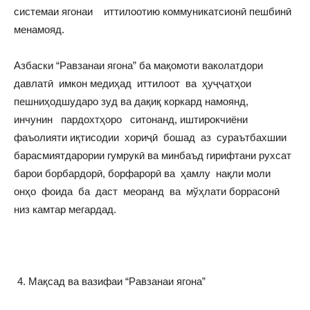
системаи ягонаи иттилоотию коммуникатсионӣ пешбинӣ
менамояд.
Азбаски “Равзанаи ягона” ба мақомоти ваколатдори
давлатӣ имкон медиҳад иттилоот ва ҳуҷҷатҳои
пешниҳодшударо зуд ва дақиқ коркард намоянд,
инчунин пардохтҳоро ситонанд, иштирокчиёни
фаъолияти иқтисодии хориҷӣ бошад аз сураътбахшии
барасмиятдарории гумрукӣ ва минбаъд гирифтани рухсат
барои борбардорӣ, борфарорӣ ва ҳамлу нақли моли
онҳо фоида ба даст меоранд ва мўҳлати боррасонӣ
низ камтар мегардад.
Мақсад ва вазифаи “Равзанаи ягона”