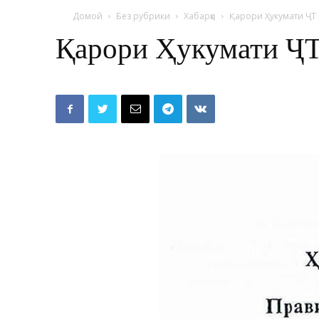
Домой
Без рубрики
Хабарҳо
Қарори Ҳукумати ҶТ
Қарори Ҳукумати ҶТ