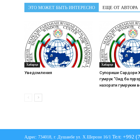
ЭТО МОЖЕТ БЫТЬ ИНТЕРЕСНО
ЕЩЕ ОТ АВТОРА
Хабарҳо
Хабарҳо
Уведомления
Супориши Сардори 
гумрук “Оид ба пурз
назорати гумрукии 
Тел: +992 (
Адрес: 734018, г. Душанбе ул. Х.Шерози 16/1