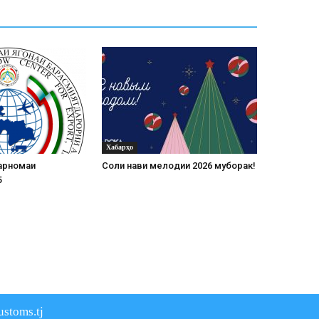
Хабарҳо
арномаи
Соли нави мелодии 2026 муборак!
5
stoms.tj