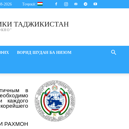
08-2026
Тоҷикӣ:
ИКИ ТАДЖИКИСТАН
ОКНО"
ИФИХ
ВОРИД ШУДАН БА НИЗОМ
стичным в
необходимо
и каждого
скорейшего
И РАХМОН