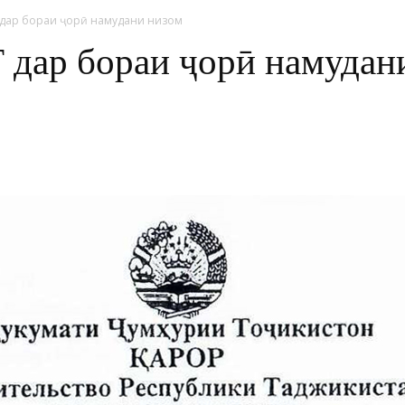
 дар бораи ҷорӣ намудани низом
 дар бораи ҷорӣ намудан