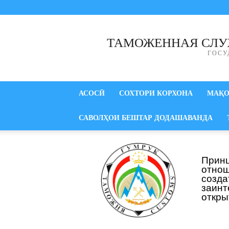
ТАМОЖЕННАЯ СЛУ
ГОСУ
АСОСӢ
СОХТОРИ КОРХОНА
МАҚ
САВОЛҲОИ БЕШТАР ДОДАШАВАНДА
Прин
отнош
созд
заинт
откры