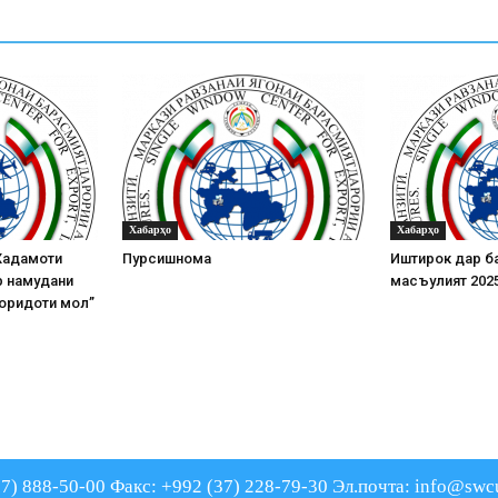
Хабарҳо
Хабарҳо
Хадамоти
Пурсишнома
Иштирок дар б
ӯр намудани
масъулият 202
воридоти мол”
77) 888-50-00
Факс: +992 (37) 228-79-30
Эл.почта: info@swcu