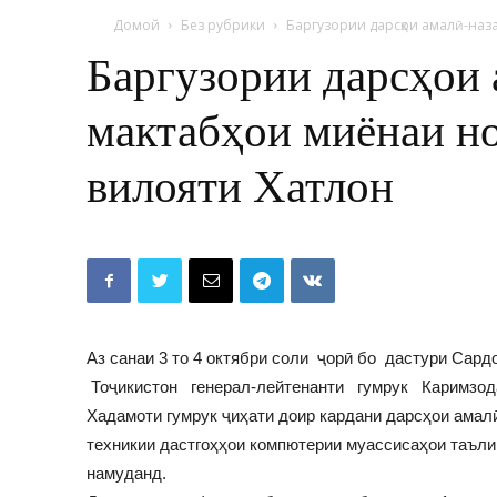
Домой
Без рубрики
Баргузории дарсҳои амалӣ-наз
Баргузории дарсҳои 
мактабҳои миёнаи н
вилояти Хатлон
Аз санаи 3 то 4 октябри соли ҷорӣ бо дастури Са
Тоҷикистон генерал-лейтенанти гумрук Каримзода 
Хадамоти гумрук ҷиҳати доир кардани дарсҳои амал
техникии дастгоҳҳои компютерии муассисаҳои таъли
намуданд.