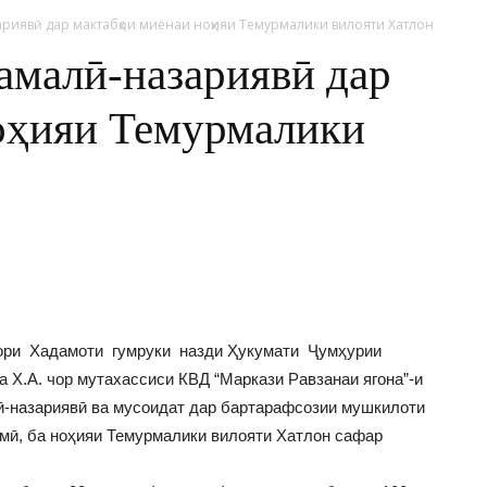
ариявӣ дар мактабҳои миёнаи ноҳияи Темурмалики вилояти Хатлон
амалӣ-назариявӣ дар
оҳияи Темурмалики
рдори Хадамоти гумруки назди Ҳукумати Ҷумҳурии
Х.А. чор мутахассиси КВД “Маркази Равзанаи ягона”-и
ӣ-назариявӣ ва мусоидат дар бартарафсозии мушкилоти
мӣ, ба ноҳияи Темурмалики вилояти Хатлон сафар