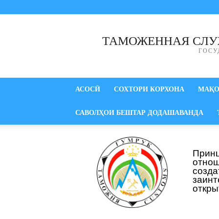
ТАМОЖЕННАЯ СЛУ
ГОСУ
АСОСӢ
СОХТОРИ КОРХОНА
МАҚ
САВОЛҲОИ БЕШТАР ДОДАШАВАНДА
Прин
отнош
созд
заинт
откры