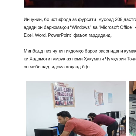
Инчунин, бо истифода аз фурсати мусоид 208 дастг
адади он барномаҳои “Windows” ва “Microsoft Office
Exel, Word, PowerPoint” фаъол гардиданд.
Минбаъд низ чунин иқдомҳо барои расонидани кумак
ки Хадамоти гумрук аз номи Ҳукумати Ҷумҳурии Тоҷ
он мебошад, идома хоҳанд ёфт.