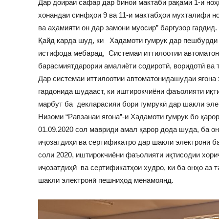
Дар доираи сафар дар бинои мактаби рақами 1-и ноҳ
хонандаи синфҳои 9 ва 11-и мактабҳои мухталифи н
ва аҳамияти он дар замони муосир” баргузор гардид.
Қайд карда шуд, ки Хадамоти гумрук дар пешбурди 
истифода мебарад, Системаи иттилоотии автоматони
барасмиятдарории амалиёти содиротӣ, воридотӣ ва т
Дар системаи иттилоотии автоматонидашудаи ягона 
гардонида шудааст, ки иштирокчиёни фаъолияти иқт
марбут ба декларасияи бори гумрукӣ дар шакли эле
Низоми “Равзанаи ягона”-и Хадамоти гумрук бо қаро
01.09.2020 сол мавриди амал қарор дода шуда, ба он
иҷозатдиҳӣ ва сертификатро дар шакли электронӣ б
соли 2020, иштирокчиёни фаъолияти иқтисодии хориҷ
иҷозатдиҳӣ ва сертификатҳои худро, ки ба онҳо аз
шакли электронӣ пешниҳод менамоянд.