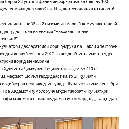
ия барои 23 устоди фанни информатика ва беш аз 100
оҳия ҳамоиш дар мавзӯъи “Нақши технологияи иттилоотӣ
фаъолияти касбӣ аз 2 низоми иттилоотӣ-коммуникатсионӣ
дашудаи ягона ва низоми “Равзанаи ягонаи
ранзитӣ”.
ҳуҷҷатҳои декларатсияи бори гумрукӣ ба шакли электронӣ
исодии хориҷӣ аз соли 2010 то инҷониб маълумоти худро
ктронӣ ворид менамоянд.
ри Ҳукумати Ҷумҳурии Тоҷикистон таҳти № 410 аз
 11 мақомот шомил гардидааст ва то 24 ҳуҷҷати
а соҳибкорон пешниҳод мекунад. Шуруъ аз якуми сентябри
ӣ ба Хадамоти гумрук ҳуҷҷатҳои тиҷоратӣ, ҳуҷҷатҳои
 тарафи мақомоти шомилшуда манзур мегарданд, танҳо дар