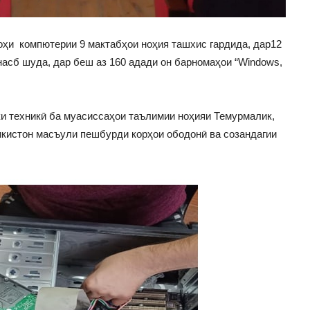
оҳи компютерии 9 мактабҳои ноҳия ташхис гардида, дар12
” насб шуда, дар беш аз 160 адади он барномаҳои “Windows,
и техникӣ ба муасиссаҳои таълимии ноҳияи Темурмалик,
икистон масъули пешбурди корҳои ободонӣ ва созандагии