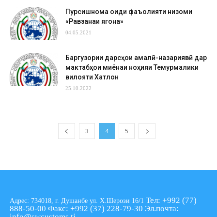
Пурсишнома оиди фаъолияти низоми
«Равзанаи ягона»
04.05.2021
Баргузории дарсҳои амалӣ-назариявӣ дар
мактабҳои миёнаи ноҳияи Темурмалики
вилояти Хатлон
25.10.2022
3
4
5
Тел: +992 (77)
Адрес: 734018, г. Душанбе ул. Х.Шерози 16/1
888-50-00
Факс: +992 (37) 228-79-30
Эл.почта:
info@swcustoms.tj