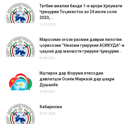
Татбиқи амалии банди 1-и қарори Ҳукумати
Ҷумҳурии Тоҷикистон аз 24 июли соли
2020,...
11.12.2024
Маросими оғози расмии давраи пилотии
ҷорисозии “Низоми гумрукии АСИКУДА”-и
ҷаҳонӣ дар мақомоти гумруки Ҷумҳурии...
04.08.2023
Иштирок дар Форуми иқтисодии
давлатҳои Осиёи Марказӣ дар шаҳри
Душанбе
18.09.2023
Хабарнома
10.07.2026