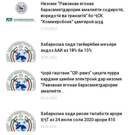
Низоми “Равзанаи ягонаи
барасмиятдарории амалиёти содиротӣ,
воридотӣ ва транзитӣ” бо ҶСК
“Коммерсбонк” ҳамгироӣ шуд
17.03.2023
Хабарнома оиди тағйирёбии меъёри
андоз ААИ аз 18% ба 15%
26.01.2022
Ҷорӣ гаштани “QR-рамз” ҷиҳати пурра
кардани ҳамёни электронӣ дар низоми
“Равзанаи ягонаи барасмиятдарории
амалиёти...
01.12.2025
Хабарнома оиди риояи талаботи қарори
ҲҶТ аз 24 июли соли 2020 қарори 410
04.05.2021