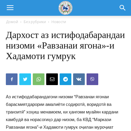
Домой
Без рубрики
Новости
Дархост аз истифодабарандаи
низоми «Равзанаи ягона»-и
Хадамоти гумрук
Аз истифодабарандагони низоми “Равзанаи ягонаи
барасмиятдарории амалиёти содиротӣ, воридотӣ ва
транзитӣ” хоҳиш менамоем, ки ҳангоми муайян кардани
камбудӣ ва норасогиҳо дар низом, ба КВД “Маркази
Равзанаи ягона”-и Хадамоти гумрук оҷилан муроҷиат