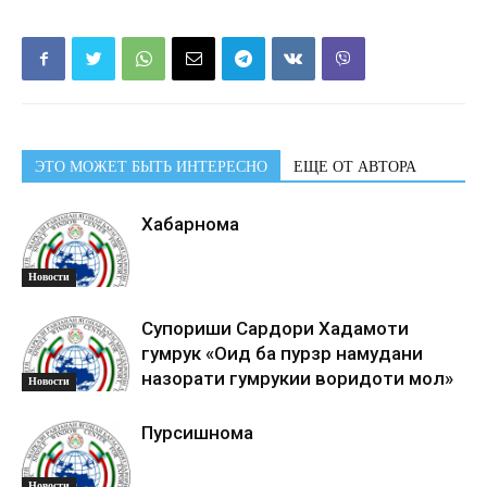
ЭТО МОЖЕТ БЫТЬ ИНТЕРЕСНО
ЕЩЕ ОТ АВТОРА
Хабарнома
Новости
Супориши Сардори Хадамоти
гумрук «Оид ба пурзӯр намудани
назорати гумрукии воридоти мол»
Новости
Пурсишнома
Новости