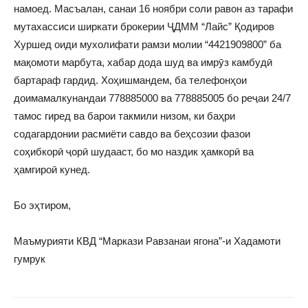
намоед. Масъалан, санаи 16 ноябри соли равон аз тарафи
мутахассиси ширкати брокерии ҶДММ “Лайс” Қодиров
Хуршед оиди мухолифати рамзи молии “4421909800” ба
мақомоти марбута, хабар дода шуд ва имрӯз камбудӣ
бартараф гардид. Хоҳишмандем, ба телефонҳои
доимамалкунандаи 778885000 ва 778885005 бо реҷаи 24/7
тамос гиред ва барои такмили низом, ки баҳри
содагардонии расмиёти савдо ва беҳсозии фазои
соҳибкорӣ ҷорӣ шудааст, бо мо наздик ҳамкорӣ ва
ҳамгироӣ кунед.
Бо эҳтиром,
Маъмурияти КВД “Маркази Равзанаи ягона”-и Хадамоти
гумрук