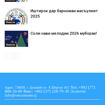
Иштирок дар барномаи масъулият
2025
Новости
Соли нави мелодии 2026 муборак!
Новости
Тел: +992 (77)
Адрес: 734018, г. Душанбе ул. Х.Шерози 16/1
888-50-00
Факс: +992 (37) 228-79-30
Эл.почта:
info@swcustoms.tj