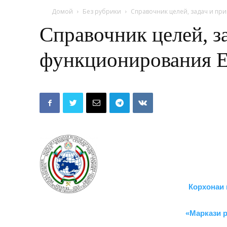
Домой
Без рубрики
Справочник целей, задач и п
Справочник целей, з
функционирования Е
Корхон
«Маркази р