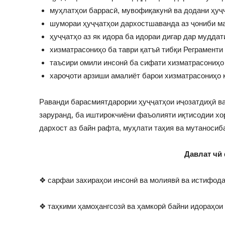
муҳлатҳои баррасӣ, мувофиқакунӣ ва додани ҳуҷ
шумораи ҳуҷҷатҳои дархостшаванда аз ҷониби м
ҳуҷҷатҳо аз як идора ба идораи дигар дар мудда
хизматрасониҳо ба таври қатъӣ тибқи Реграмент
таъсири омили инсонӣ ба сифати хизматрасониҳо
хароҷоти арзиши амалиёт барои хизматрасониҳо 
Раванди барасмиятдарории ҳуҷҷатҳои иҷозатдиҳӣ ва
заруранд, ба иштирокчиёни фаъолияти иқтисодии х
дархост аз байн рафта, муҳлати таҳия ва мутаносиб
Давлат чӣ
❖ сарфаи захираҳои инсонӣ ва молиявӣ ва истифода
❖ таҳкими ҳамоҳангсозӣ ва ҳамкорӣ байни идораҳои