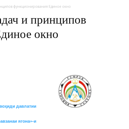
ринципов функционирования Единое окно
адач и принципов
диное окно
аи воҳиди давлатии
авзанаи ягона»-и