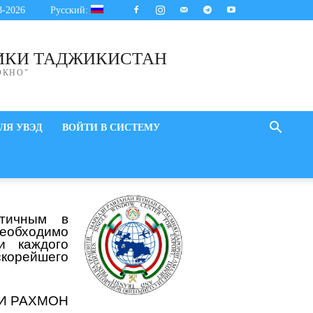
8-2026
Русский:
ИКИ ТАДЖИКИСТАН
ОКНО"
ЛЯ УВЭД
ВОЙТИ В СИСТЕМУ
стичным в
необходимо
и каждого
скорейшего
И РАХМОН