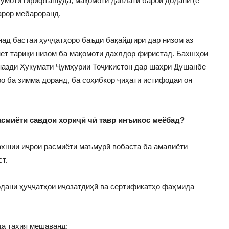
умоти гирифташуда, мақомоти давлатӣ барои додани (е
арор мебароранд.
д бастаи ҳуҷҷатҳоро баъди бақайдгирӣ дар низом аз
ет тариқи низом ба мақомоти дахлдор фиристад. Бахшҳои
 назди Ҳукумати Ҷумҳурии Тоҷикистон дар шаҳри Душанбе
ро ба зимма доранд, ба соҳибкор ҷиҳати истифодаи он
асмиёти савдои хориҷӣ чӣ тавр инъикос меёбад?
хшии иҷрои расмиёти маъмурӣ вобаста ба амалиёти
т.
ани ҳуҷҷатҳои иҷозатдиҳӣ ва сертификатҳо фаҳмида
да таҳия мешаванд;