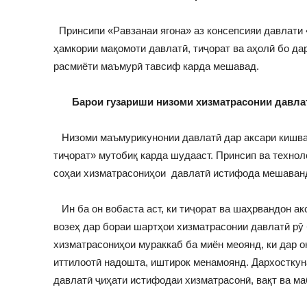
Принсипи «Равзанаи ягона» аз консепсияи давлати 
ҳамкории мақомоти давлатӣ, тиҷорат ва аҳолӣ бо д
расмиёти маъмурӣ тавсиф карда мешавад.
Барои гузариши низоми хизматрасонии давлат
Низоми маъмурикунонии давлатӣ дар аксари кишвар
тиҷорат» мутобиқ карда шудааст. Принсип ва технол
соҳаи хизматрасониҳои давлатӣ истифода мешаван
Ин ба он вобаста аст, ки тиҷорат ва шаҳрвандон ак
возеҳ дар бораи шартҳои хизматрасонии давлатӣ рӯ
хизматрасониҳои мураккаб ба миён меоянд, ки дар о
иттилоотӣ надошта, иштирок менамоянд. Дархосткун
давлатӣ ҷиҳати истифодаи хизматрасонӣ, вақт ва ма