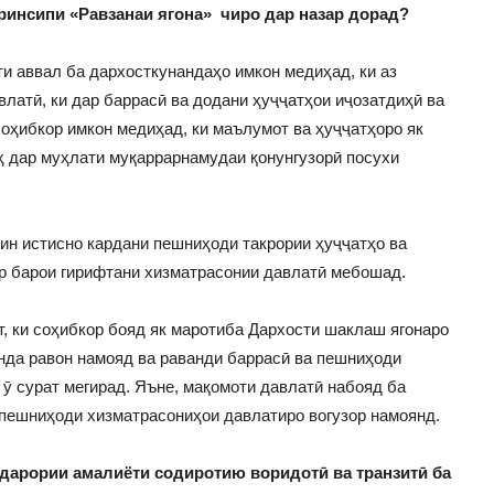
ринсипи «Равзанаи ягона» чиро дар назар дорад?
 аввал ба дархосткунандаҳо имкон медиҳад, ки аз
влатӣ, ки дар баррасӣ ва додани ҳуҷҷатҳои иҷозатдиҳӣ ва
соҳибкор имкон медиҳад, ки маълумот ва ҳуҷҷатҳоро як
ҳ дар муҳлати муқаррарнамудаи қонунгузорӣ посухи
н истисно кардани пешниҳоди такрории ҳуҷҷатҳо ва
р барои гирифтани хизматрасонии давлатӣ мебошад.
, ки соҳибкор бояд як маротиба Дархости шаклаш ягонаро
нда равон намояд ва раванди баррасӣ ва пешниҳоди
ӯ сурат мегирад. Яъне, мақомоти давлатӣ набояд ба
пешниҳоди хизматрасониҳои давлатиро вогузор намоянд.
дарории амалиёти содиротию воридотӣ ва транзитӣ ба