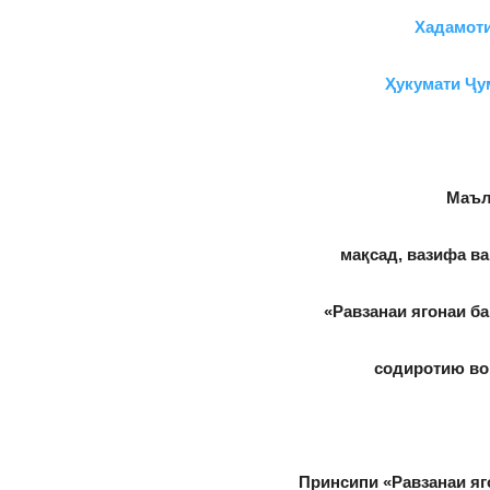
Хадамоти
Ҳукумати Ҷу
Маъл
мақсад, вазифа в
«Равзанаи ягонаи б
содиротию во
Принсипи «Равзанаи яг