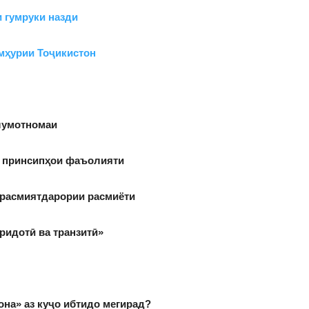
 гумруки назди
мҳурии Тоҷикистон
умотномаи
а принсипҳои фаъолияти
арасмиятдарории расмиёти
ридотӣ ва транзитӣ»
она» аз куҷо ибтидо мегирад?