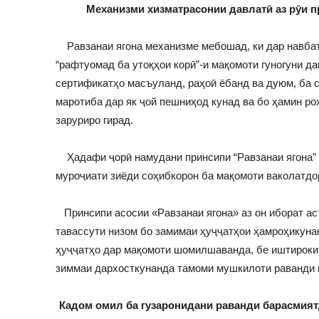
Механизми хизматрасонии давлатӣ аз рӯи п
Равзанаи ягона механизме мебошад, ки дар навбати
“рафтуомад ба утоқҳои корӣ”-и мақомоти гуногуни да
сертификатҳо масъуланд, раҳоӣ ёбанд ва дуюм, ба 
маротиба дар як ҷой пешниҳод кунад ва бо ҳамин ро
заруриро гирад.
Ҳадафи ҷорӣ намудани принсипи “Равзанаи ягона” и
муроҷиати зиёди соҳибкорон ба мақомоти ваколатдо
Принсипи асосии «Равзанаи ягона» аз он иборат аст
тавассути низом бо замимаи ҳуҷҷатҳои ҳамроҳикуна
ҳуҷҷатҳо дар мақомоти шомилшаванда, бе иштироки 
зиммаи дархосткунанда тамоми мушкилоти раванди 
Кадом омил ба гузаронидани раванди барасмият