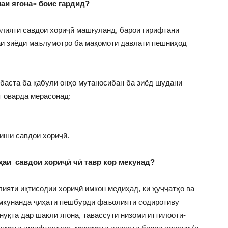
аи ягона» боис гардид?
олияти савдои хориҷӣ машғуланд, барои гирифтани
аи зиёди маълумотро ба мақомоти давлатӣ пешниҳод
баста ба қабули онҳо мутаносибан ба зиёд шудани
т оварда мерасонад:
иши савдои хориҷӣ.
ҳаи савдои хориҷӣ чӣ тавр кор мекунад?
ти иқтисодии хориҷӣ имкон медиҳад, ки ҳуҷҷатҳо ва
имкунанда ҷиҳати пешбурди фаъолияти содиротиву
нуқта дар шакли ягона, тавассути низоми иттилоотӣ-