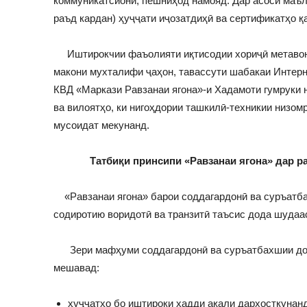
коммуникатсионӣ, пешниҳод намояд. Дар асоси маъл
раъд кардан) ҳуҷҷати иҷозатдиҳӣ ва сертификатҳо қ
Иштирокчии фаъолияти иқтисодии хориҷӣ метавона
макони мухталифи ҷаҳон, тавассути шабакаи Интерн
КВД «Маркази Равзанаи ягона»-и Хадамоти гумруки
ва вилоятҳо, ки нигоҳдории ташкилӣ-техникии низом
мусоидат мекунанд.
Татбиқи принсипи «Равзанаи ягона» дар р
«Равзанаи ягона» барои соддагардонӣ ва суръатба
содиротию воридотӣ ва транзитӣ таъсис дода шудаас
Зери мафҳуми соддагардонӣ ва суръатбахшии дод
мешавад:
ҳуҷҷатҳо бо иштироки ҳадди ақали дархосткунан