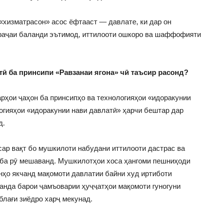
«хизматрасон» асос ёфтааст — давлате, ки дар он
араҷаи баланди эътимод, иттилооти ошкоро ва шаффофияти
ӣ ба принсипи «Равзанаи ягона»
чӣ таъсир расонд?
ҳои ҷаҳон ба принсипҳо ва технологияҳои «идоракунии
огияҳои «идоракунии нави давлатӣ» ҳарчи бештар дар
д.
сар вақт бо мушкилоти набудани иттилооти дастрас ва
 ба рӯ мешаванд. Мушкилотҳои хоса ҳангоми пешниҳоди
нҳо якчанд мақомоти давлатии байни худ иртиботи
анда барои ҷамъоварии ҳуҷҷатҳои мақомоти гуногуни
блағи зиёдро харҷ мекунад.