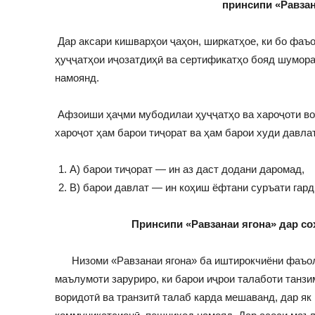
принсипи «Равзан
Дар аксари кишварҳои ҷаҳон, ширкатҳое, ки бо фаъ
ҳуҷҷатҳои иҷозатдиҳӣ ва сертификатҳо бояд шумор
намоянд.
Афзоиши ҳаҷми мубодилаи ҳуҷҷатҳо ва хароҷоти во
хароҷот ҳам барои тиҷорат ва ҳам барои худи давла
A) барои тиҷорат — ин аз даст додани даромад,
B) барои давлат — ин коҳиш ёфтани суръати гард
Принсипи «Равзанаи ягона» дар со
Низоми «Равзанаи ягона» ба иштирокчиёни фаъолия
маълумоти заруриро, ки барои иҷрои талаботи танз
воридотӣ ва транзитӣ талаб карда мешаванд, дар як 