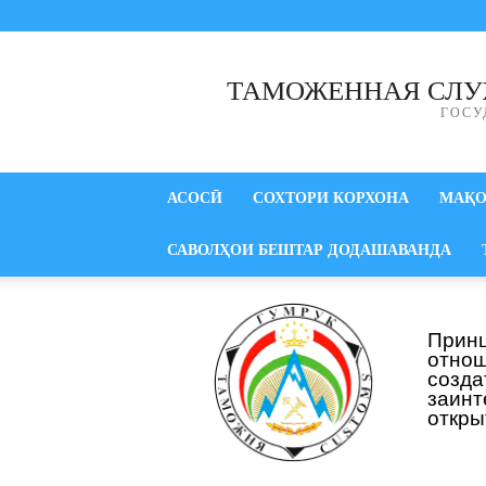
ТАМОЖЕННАЯ СЛУ
ГОСУ
АСОСӢ
СОХТОРИ КОРХОНА
МАҚ
САВОЛҲОИ БЕШТАР ДОДАШАВАНДА
Прин
отнош
созд
заинт
откры