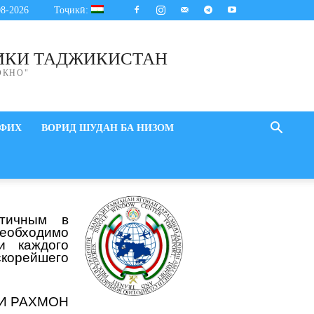
08-2026
Тоҷикӣ:
ИКИ ТАДЖИКИСТАН
ОКНО"
ИФИХ
ВОРИД ШУДАН БА НИЗОМ
стичным в
необходимо
и каждого
скорейшего
И РАХМОН