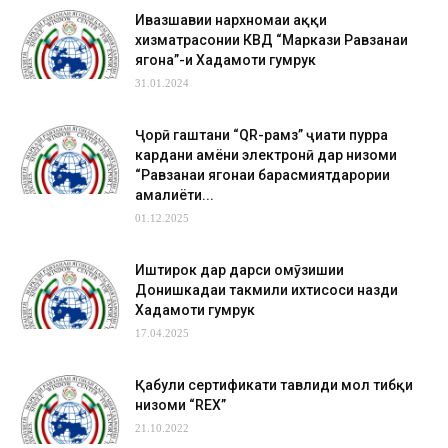
Ивазшавии нархномаи ҳаққи
хизматрасонии КВД “Маркази Равзанаи
ягона”-и Хадамоти гумрук
31.01.2024
Ҷорӣ гаштани “QR-рамз” ҷиҳати пурра
кардани ҳамёни электронӣ дар низоми
“Равзанаи ягонаи барасмиятдарории
амалиёти...
01.12.2025
Иштирок дар дарси омӯзишии
Донишкадаи такмили ихтисоси назди
Хадамоти гумрук
17.04.2025
Қабули сертификати тавлиди мол тибқи
низоми “REX”
21.10.2022