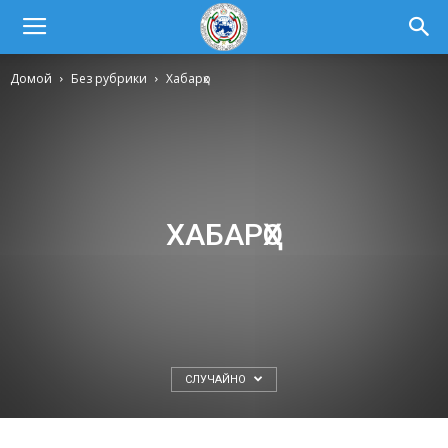
Домой
Без рубрики
Хабарҳо
ХАБАРҲО
СЛУЧАЙНО