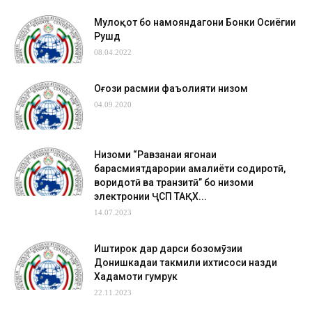
Мулоқот бо намояндагони Бонки Осиёгии
Рушд
08.04.2022
Оғози расмии фаъолияти низом
04.09.2020
Низоми “Равзанаи ягонаи
барасмиятдарории амалиёти содиротӣ,
воридотӣ ва транзитӣ” бо низоми
электронии ҶСП ТАҚХ...
14.07.2023
Иштирок дар дарси бозомӯзии
Донишкадаи такмили ихтисоси назди
Хадамоти гумрук
22.11.2023