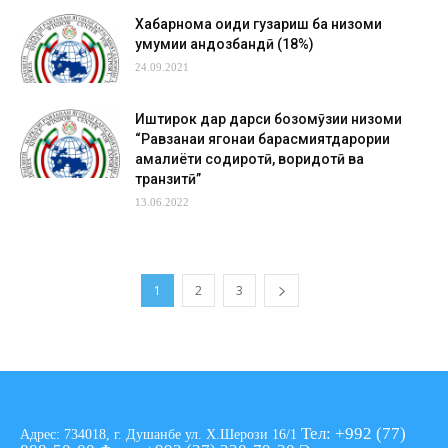
Хабарнома оиди гузариш ба низоми
умумии андозбандӣ (18%)
24.09.2021
Иштирок дар дарси бозомӯзии низоми
“Равзанаи ягонаи барасмиятдарории
амалиёти содиротӣ, воридотӣ ва
транзитӣ”
13.06.2022
1
2
3
Тел: +992 (77)
Адрес: 734018, г. Душанбе ул. Х.Шерози 16/1