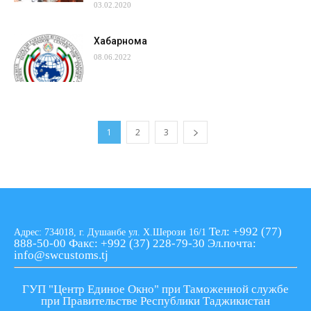
03.02.2020
Хабарнома
08.06.2022
1
2
3
Тел: +992 (77)
Адрес: 734018, г. Душанбе ул. Х.Шерози 16/1
888-50-00
Факс: +992 (37) 228-79-30
Эл.почта:
info@swcustoms.tj
ГУП "Центр Единое Окно" при Таможенной службе
при Правительстве Республики Таджикистан