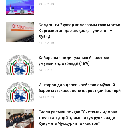
23.05.2019
Боздошти 7 ҳазор килограмм гази моеъи
Қирғизистон дар шоҳроҳи Гулистон –
Хуҷанд
24.07.2019
Хабарнома оиди гузариш ба низоми
умумии андозбандӣ (18%)
24.09.2021
Иштирок дар дарси навбатии омӯзишӣ
барои мутахассисони ширкатҳои брокерӣ
24.11.2023
Оғози расмии лоиҳаи “Системаи идораи
таваккал дар Хадамоти гумруки назди
Ҳукумати Ҷумҳурии Тоҷикистон”