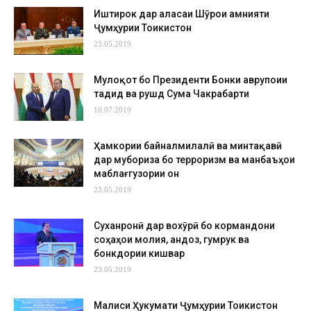
Иштирок дар ҷаласаи Шӯрои амнияти
Ҷумҳурии Тоҷикистон
23.05.2019
Мулоқот бо Президенти Бонки аврупоии
таҷдид ва рушд Сума Чакрабарти
10.07.2019
Ҳамкории байналмилалӣ ва минтақавӣ
дар мубориза бо терроризм ва манбаъҳои
маблағгузории он
23.05.2019
Суханронӣ дар вохӯрӣ бо кормандони
соҳаҳои молия, андоз, гумрук ва
бонкдории кишвар
23.05.2019
Маҷлиси Ҳукумати Ҷумҳурии Тоҷикистон