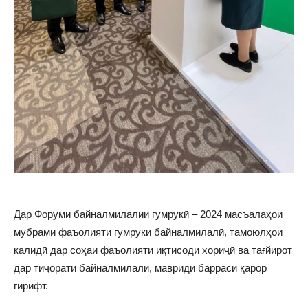
Дар Форуми байналмилалии гумрукӣ – 2024 масъалаҳои
мубрами фаъолияти гумруки байналмилалӣ, тамоюлҳои
калидӣ дар соҳаи фаъолияти иқтисоди хориҷӣ ва тағйирот
дар тиҷорати байналмилалӣ, мавриди баррасӣ қарор
гирифт.