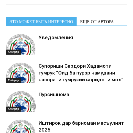
ЭТО МОЖЕТ БЫТЬ ИНТЕРЕСНО
ЕЩЕ ОТ АВТОРА
Уведомления
Хабарҳо
Супориши Сардори Хадамоти
гумрук “Оид ба пурзӯр намудани
назорати гумрукии воридоти мол”
Хабарҳо
Пурсишнома
Хабарҳо
Иштирок дар барномаи масъулият
2025