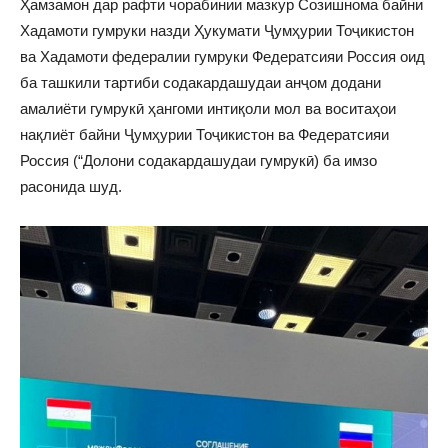
Ҳамзамон дар рафти чорабинии мазкур Созишнома байни
Хадамоти гумруки назди Ҳукумати Ҷумҳурии Тоҷикистон
ва Хадамоти федералии гумруки Федератсияи Россия оид
ба ташкили тартиби содакардашудаи анҷом додани
амалиёти гумрукӣ ҳангоми интиқоли мол ва воситаҳои
нақлиёт байни Ҷумҳурии Тоҷикистон ва Федератсияи
Россия (“Долони содакардашудаи гумрукӣ) ба имзо
расонида шуд.