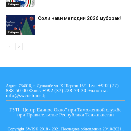
Хабарҳо
Соли нави мелодии 2026 муборак!
Хабарҳо
Тел: +992 (77)
Адрес: 734018, г. Душанбе ул. Х.Шерози 16/1
888-50-00
Факс: +992 (37) 228-79-30
Эл.почта:
info@swcustoms.tj
ГУП "Центр Единое Окно" при Таможенной службе
при Правительстве Республики Таджикистан
Copyright SWIS© 2018 - 2021 Последнее обновление 29/10/2021 ,