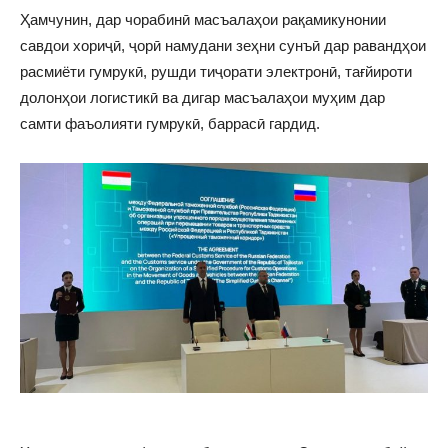
Ҳамчунин, дар чорабинӣ масъалаҳои рақамикунонии
савдои хориҷӣ, ҷорӣ намудани зеҳни сунъӣ дар равандҳои
расмиёти гумрукӣ, рушди тиҷорати электронӣ, тағйироти
долонҳои логистикӣ ва дигар масъалаҳои муҳим дар
самти фаъолияти гумрукӣ, баррасӣ гардид.