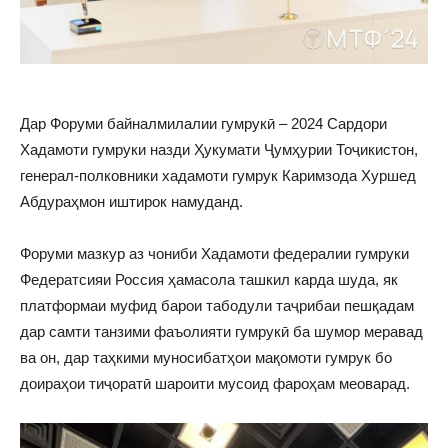
Дар Форуми байналмилалии гумрукӣ – 2024 Сардори
Хадамоти гумруки назди Ҳукумати Ҷумҳурии Тоҷикистон,
генерал-полковники хадамоти гумрук Каримзода Хуршед
Абдураҳмон иштирок намуданд.
Форуми мазкур аз чониби Хадамоти федералии гумруки
Федератсияи Россия ҳамасола ташкил карда шуда, як
платформаи муфид барои табодули таҷрибаи пешқадам
дар самти танзими фаъолияти гумрукӣ ба шумор меравад
ва он, дар таҳкими муносибатҳои мақомоти гумрук бо
доираҳои тиҷоратӣ шароити мусоид фароҳам меоварад.