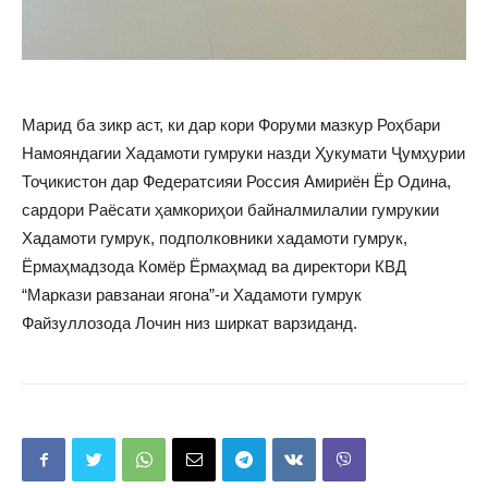
Марид ба зикр аст, ки дар кори Форуми мазкур Роҳбари
Намояндагии Хадамоти гумруки назди Ҳукумати Ҷумҳурии
Тоҷикистон дар Федератсияи Россия Амириён Ёр Одина,
сардори Раёсати ҳамкориҳои байналмилалии гумрукии
Хадамоти гумрук, подполковники хадамоти гумрук,
Ёрмаҳмадзода Комёр Ёрмаҳмад ва директори КВД
“Маркази равзанаи ягона”-и Хадамоти гумрук
Файзуллозода Лочин низ ширкат варзиданд.