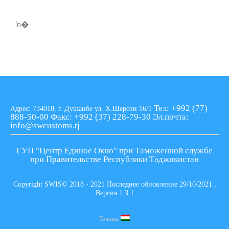
‘n�
Тел: +992 (77)
Адрес: 734018, г. Душанбе ул. Х.Шерози 16/1
888-50-00
Факс: +992 (37) 228-79-30
Эл.почта:
info@swcustoms.tj
ГУП "Центр Единое Окно" при Таможенной службе
при Правительстве Республики Таджикистан
Copyright SWIS© 2018 - 2021 Последнее обновление 29/10/2021 ,
Версия 1.3.1
Тоҷикӣ: