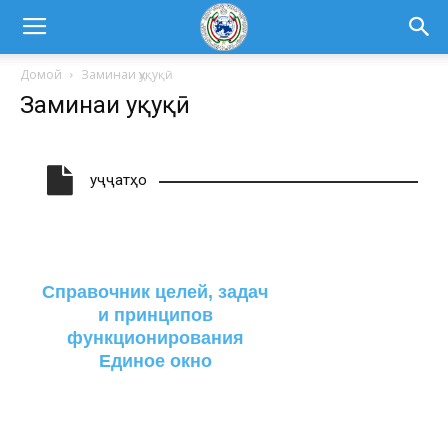
Домой
Заминаи ҳуқуқӣ
Заминаи ҳуқуқӣ
Ҳуҷҷатҳо
Справочник целей, задач
и принципов
функционирования
Единое окно