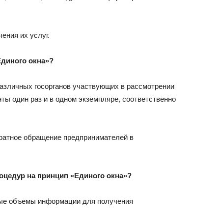
ения их услуг.
Едино
го
окн
а
»?
различных госорганов участвующих в рассмотрении
ы один раз и в одном экземпляре, соответственно
кратное обращение предпринимателей в
оцедур на принцип «Едино
го
окн
а
»?
ьные объемы информации для получения