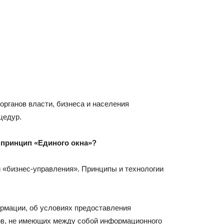
органов власти, бизнеса и населения
цедур.
 принцип «Едино
го
окн
а
»?
и «бизнес-управления». Принципы и технологии
ормации, об условиях предоставления
нов, не имеющих между собой информационного