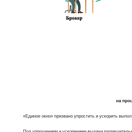
на про
«Единое окно» призвано упростить и ускорить выпо
Под упрощением и ускорением выдачи разрешитель