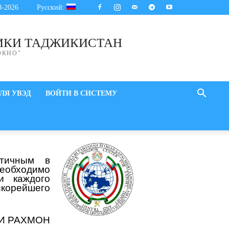
8-2026
Русский:
ИКИ ТАДЖИКИСТАН
ОКНО"
ЛЯ УВЭД
ВОЙТИ В СИСТЕМУ
стичным в
необходимо
и каждого
скорейшего
И РАХМОН